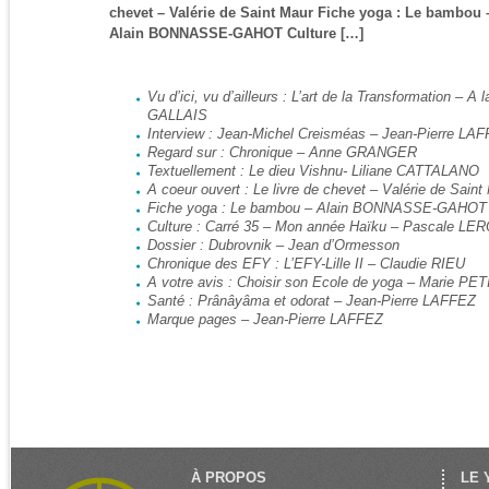
chevet – Valérie de Saint Maur Fiche yoga : Le bambou 
Alain BONNASSE-GAHOT Culture […]
Vu d’ici, vu d’ailleurs : L’art de la Transformation – 
GALLAIS
Interview : Jean-Michel Creisméas – Jean-Pierre LA
Regard sur : Chronique – Anne GRANGER
Textuellement : Le dieu Vishnu- Liliane CATTALANO
A coeur ouvert : Le livre de chevet – Valérie de Saint
Fiche yoga : Le bambou – Alain BONNASSE-GAHOT
Culture : Carré 35 – Mon année Haïku – Pascale LE
Dossier : Dubrovnik – Jean d’Ormesson
Chronique des EFY : L’EFY-Lille II – Claudie RIEU
A votre avis : Choisir son Ecole de yoga – Marie PE
Santé : Prânâyâma et odorat – Jean-Pierre LAFFEZ
Marque pages – Jean-Pierre LAFFEZ
À PROPOS
LE 