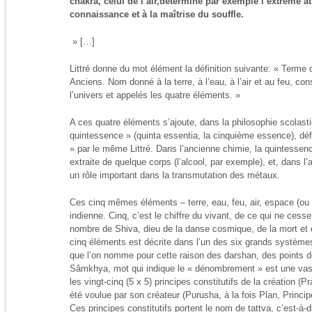
chakra, celui de l’air,détermine par exemple l’extrême at
connaissance et à la maîtrise du souffle.
» […]
Littré donne du mot élément la définition suivante: « Terme
Anciens. Nom donné à la terre, à l’eau, à l’air et au feu, c
l’univers et appelés les quatre éléments. »
A ces quatre éléments s’ajoute, dans la philosophie scolast
quintessence » (quinta essentia, la cinquième essence), d
» par le même Littré. Dans l’ancienne chimie, la quintessence
extraite de quelque corps (l’alcool, par exemple), et, dans l
un rôle important dans la transmutation des métaux.
Ces cinq mêmes éléments – terre, eau, feu, air, espace (ou ét
indienne. Cinq, c’est le chiffre du vivant, de ce qui ne cesse
nombre de Shiva, dieu de la danse cosmique, de la mort et 
cinq éléments est décrite dans l’un des six grands système
que l’on nomme pour cette raison des darshan, des points 
Sâmkhya, mot qui indique le « dénombrement » est une vas
les vingt-cinq (5 x 5) principes constitutifs de la création (Prak
été voulue par son créateur (Purusha, à la fois Plan, Princip
Ces principes constitutifs portent le nom de tattva, c’est-à-d