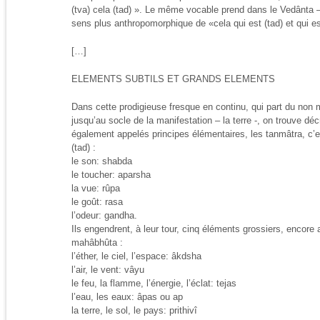
(tva) cela (tad) ». Le même vocable prend dans le Vedânta –
sens plus anthropomorphique de «cela qui est (tad) et qui es
[…]
ELEMENTS SUBTILS ET GRANDS ELEMENTS
Dans cette prodigieuse fresque en continu, qui part du non m
jusqu’au socle de la manifestation – la terre -, on trouve déc
également appelés principes élémentaires, les tanmâtra, c’e
(tad) :
le son: shabda
le toucher: aparsha
la vue: rûpa
le goût: rasa
l’odeur: gandha.
Ils engendrent, à leur tour, cinq éléments grossiers, encore
mahâbhûta :
l’éther, le ciel, l’espace: âkdsha
l’air, le vent: vâyu
le feu, la flamme, l’énergie, l’éclat: tejas
l’eau, les eaux: âpas ou ap
la terre, le sol, le pays: prithivî