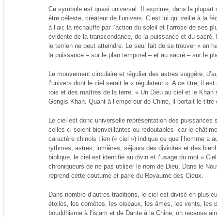
Ce symbole est quasi universel. II exprime, dans la plupart 
être céleste, créateur de l’univers. C’est lui qui veille à la fé
à l’air, la réchauffe par l’action du soleil et l’arrose de ses 
évidente de la transcendance, de la puissance et du sacré, le
le terrien ne peut atteindre. Le seul fait de se trouver « en h
la puissance – sur le plan temporel – et au sacré – sur le pla
Le mouvement circulaire et régulier des astres suggère, d’au
l’univers dont le ciel serait le « régulateur ». A ce titre, il
rois et des maîtres de la terre. « Un Dieu au ciel et le Khan s
Gengis Khan. Quant à l’empereur de Chine, il portait le titre 
Le ciel est donc universelle représentation des puissances
celles-ci soient bienveillantes ou redoutables -car le châtime
caractère chinois t’ien (« ciel ») indique ce que l’homme a 
rythmes, astres, lumières, séjours des divinités et des bie
biblique, le ciel est identifié au divin et l’usage du mot « C
chroniqueurs de ne pas utiliser le nom de Dieu. Dans le No
reprend cette coutume et parle du Royaume des Cieux.
Dans nombre d’autres traditions, le ciel est divisé en plusi
étoiles, les comètes, les oiseaux, les âmes, les vents, les 
bouddhisme à l’islam et de Dante à la Chine, on recense ain