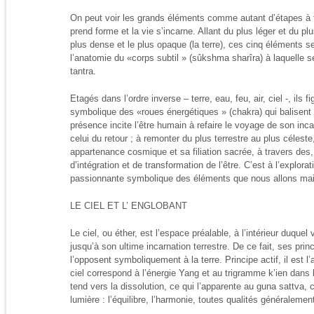
On peut voir les grands éléments comme autant d’étapes à tr
prend forme et la vie s’incarne. Allant du plus léger et du plu
plus dense et le plus opaque (la terre), ces cinq éléments s
l’anatomie du «corps subtil » (sûkshma sharîra) à laquelle se
tantra.
Etagés dans l’ordre inverse – terre, eau, feu, air, ciel -, ils
symbolique des «roues énergétiques » (chakra) qui balisent 
présence incite l’être humain à refaire le voyage de son inca
celui du retour ; à remonter du plus terrestre au plus célest
appartenance cosmique et sa filiation sacrée, à travers de
d’intégration et de transformation de l’être. C’est à l’explorat
passionnante symbolique des éléments que nous allons mai
LE CIEL ET L’ ENGLOBANT
Le ciel, ou éther, est l’espace préalable, à l’intérieur duquel
jusqu’à son ultime incarnation terrestre. De ce fait, ses prin
l’opposent symboliquement à la terre. Principe actif, il est l
ciel correspond à l’énergie Yang et au trigramme k’ien dans 
tend vers la dissolution, ce qui l’apparente au guna sattva, 
lumière : l’équilibre, l’harmonie, toutes qualités généralement 