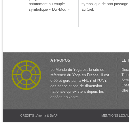
notamment au couple
symbolique de son passage
symbolique « Dur-Mou ».
au Ciel.
À PROPOS
LE 
Le Monde du Yoga est le site de
Déco
référence du Yoga en France. Il est
Trou
Sémi
créé et géré par la FNEY et l’UNY,
Ense
des associations de dimension
Glos
nationale qui existent depuis les
années soixante.
CRÉDITS : Attoma & BeAPI
MENTIONS LÉGA