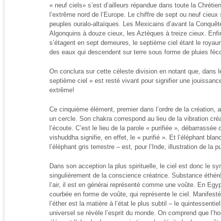
« neuf ciels» s’est d’ailleurs répandue dans toute la Chréti
l’extrême nord de l’Europe. Le chiffre de sept ou neuf cieu
peuples ouralo-altaïques. Les Mexicains d’avant la Conquête
Algonquins à douze cieux, les Aztèques à treize cieux. Enf
s’étagent en sept demeures, le septième ciel étant le royaum
des eaux qui descendent sur terre sous forme de pluies féc
On conclura sur cette céleste division en notant que, dans l
septième ciel » est resté vivant pour signifier une jouissan
extrême!
Ce cinquième élément, premier dans l’ordre de la création,
un cercle. Son chakra correspond au lieu de la vibration créa
l’écoute. C’est le lieu de la parole « purifiée », débarrass
vishuddha signifie, en effet, le « purifié ». Et l’éléphant bla
l’éléphant gris terrestre – est, pour l’Inde, illustration de la
Dans son acception la plus spirituelle, le ciel est donc le s
singulièrement de la conscience créatrice. Substance éthér
l’air, il est en générai représenté comme une voûte. En Egyp
courbée en forme de voûte, qui représente le ciel. Manifest
l’éther est la matière à l’état le plus subtil – le quintessentie
universel se révèle l’esprit du monde. On comprend que l’ho