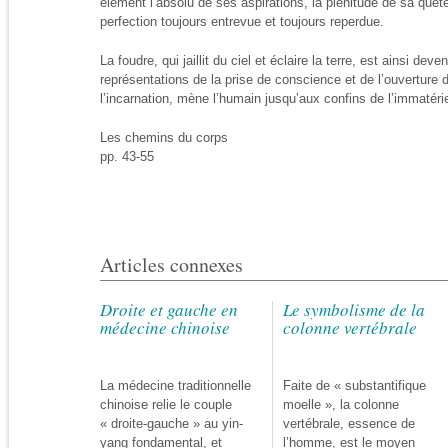
élément l’absolu de ses aspirations, la plénitude de sa quête
perfection toujours entrevue et toujours reperdue.
La foudre, qui jaillit du ciel et éclaire la terre, est ainsi de
représentations de la prise de conscience et de l’ouverture d
l’incarnation, mène l’humain jusqu’aux confins de l’immatérie
Les chemins du corps
pp. 43-55
Articles connexes
Droite et gauche en
Le symbolisme de la
médecine chinoise
colonne vertébrale
La médecine traditionnelle
Faite de « substantifique
chinoise relie le couple
moelle », la colonne
« droite-gauche » au yin-
vertébrale, essence de
yang fondamental, et
l’homme, est le moyen