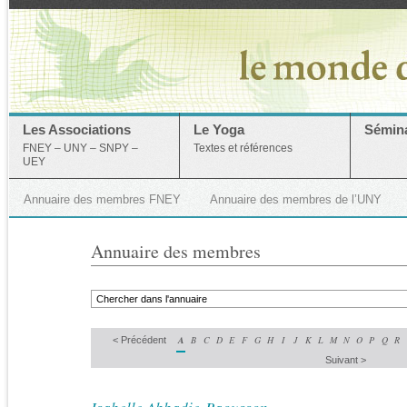
Les Associations
Le Yoga
Sémina
FNEY – UNY – SNPY –
Textes et références
UEY
Annuaire des membres FNEY
Annuaire des membres de l’UNY
Annuaire des membres
A
B
C
D
E
F
G
H
I
J
K
L
M
N
O
P
Q
R
< Précédent
Suivant >