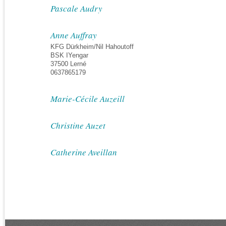
Pascale Audry
Anne Auffray
KFG Dürkheim/Nil Hahoutoff
BSK IYengar
37500 Lerné
0637865179
Marie-Cécile Auzeill
Christine Auzet
Catherine Aveillan