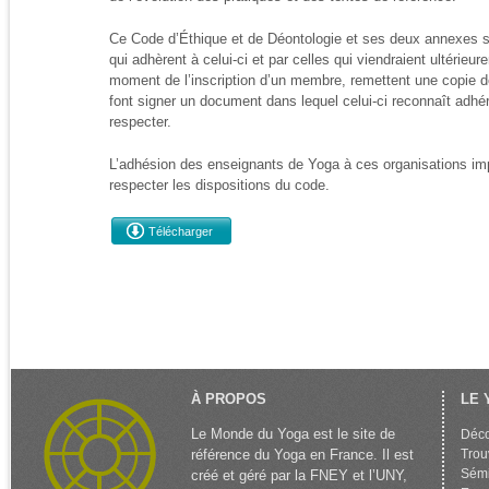
Ce Code d’Éthique et de Déontologie et ses deux annexes s
qui adhèrent à celui-ci et par celles qui viendraient ultérieur
moment de l’inscription d’un membre, remettent une copie d
font signer un document dans lequel celui-ci reconnaît adhé
respecter.
L’adhésion des enseignants de Yoga à ces organisations im
respecter les dispositions du code.
Télécharger
À PROPOS
LE 
Le Monde du Yoga est le site de
Déco
référence du Yoga en France. Il est
Trou
Sémi
créé et géré par la FNEY et l’UNY,