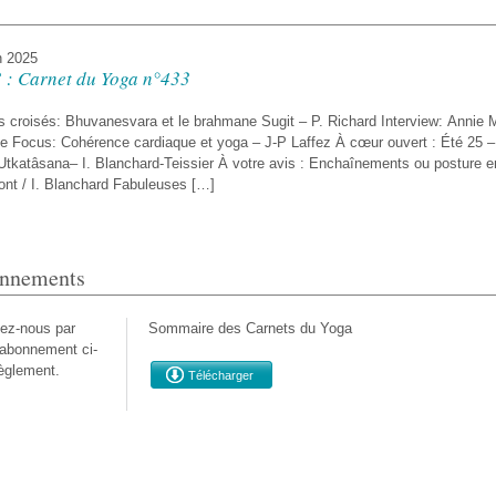
n 2025
 : Carnet du Yoga n°433
 croisés: Bhuvanesvara et le brahmane Sugit – P. Richard Interview: Annie 
e Focus: Cohérence cardiaque et yoga – J-P Laffez À cœur ouvert : Été 25 –
Utkatâsana– I. Blanchard-Teissier À votre avis : Enchaînements ou posture e
nt / I. Blanchard Fabuleuses […]
nnements
nez-nous par
Sommaire des Carnets du Yoga
d’abonnement ci-
èglement.
Télécharger