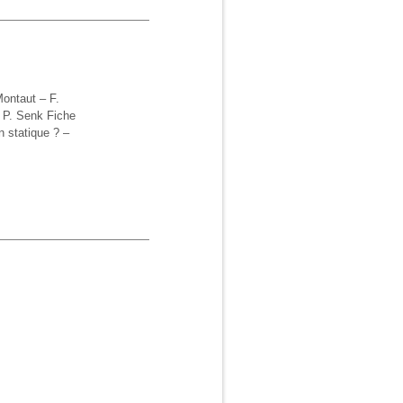
Montaut – F.
 P. Senk Fiche
n statique ? –