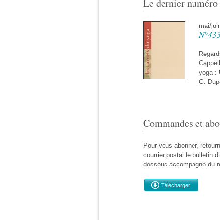
Le dernier numéro
mai/jui
N°433
Regards
Cappell
yoga : 
G. Dupo
Commandes et abo
Pour vous abonner, retour
courrier postal le bulletin 
dessous accompagné du r
Télécharger