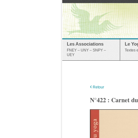
Les Associations
Le Yo
FNEY – UNY – SNPY –
Textes 
UEY
‹
Retour
N°422 : Carnet d