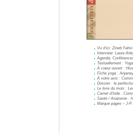
Vu d’ici: Zineb Fahsi
Interview: Laura Arle
Agenda: Conférences:
Textuellement : Yoga
À coeur ouvert : Hiv
Fiche yoga : Anjane
À votre avis : Comm
Dossier : le perfect
Le livre du mois : Le
Carnet d’Inde : Comm
Santé / Anatomie : H
Marque pages – J-P.