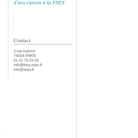
d'inscription à la FNEY
Contact
3 rue Aubriot
75004 PARIS
01 42 78 03 05
info@fney.asso.fr
info@snpy.fr
e