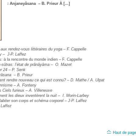
: Anjaneyâsana – B. Prieur À […]
 aux rendez-vous littéraires du yoga – F. Cappelle
y – J-P. Laffez
 à la rencontre du monde indien – F. Cappelle
-sûtras: l’état de prânâyâma –
O. Mazet
er 24 – P. Senk
yâsana – B. Prieur
ent rendre nouveau ce qui est connu? –
D. Mathe / A. Ulpat
ionnisme
– A. Fonteny
s Ciels furieux – A. Villeneuve
ent les dieux inventèrent la nuit – I. Morin-Larbey
abiter son corps et schéma corporel – J-P. Laffez
 Laffez
Haut de pag