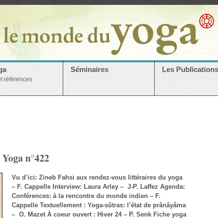
ga
Séminaires
Les Publication
et références
u Yoga n°422
Vu d’ici: Zineb Fahsi aux rendez-vous littéraires du yoga
– F. Cappelle Interview: Laura Arley – J-P. Laffez Agenda:
Conférences: à la rencontre du monde indien – F.
Cappelle Textuellement : Yoga-sûtras: l’état de prânâyâma
– O. Mazet À coeur ouvert : Hiver 24 – P. Senk Fiche yoga