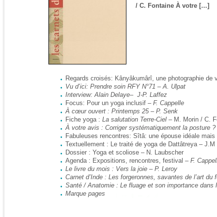
/ C. Fontaine À votre […]
Regards croisés: Kânyâkumârî, une photographie de 
Vu d’ici: Prendre soin RFY N°71 – A. Ulpat
Interview:
Alain Delaye
– J-P. Laffez
Focus: Pour un yoga inclusif –
F. Cappelle
À cœur ouvert : Printemps 25 – P. Senk
Fiche yoga :
La salutation Terre-Ciel
– M. Morin / C. F
À votre avis : Corriger systématiquement la posture 
Fabuleuses rencontres: Sîtâ: une épouse idéale mais 
Textuellement : Le traité de yoga de Dattâtreya – J.
Dossier : Yoga et scoliose – N. Laubscher
Agenda : Expositions, rencontres, festival
– F. Cappel
Le livre du mois : Vers la joie – P. Leroy
Carnet d’Inde : Les forgeronnes, savantes de l’art du 
Santé / Anatomie : Le fluage et son importance dans la
Marque pages