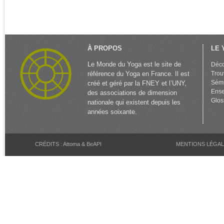
À PROPOS
LE 
Le Monde du Yoga est le site de
Déco
référence du Yoga en France. Il est
Trou
Sémi
créé et géré par la FNEY et l’UNY,
Ense
des associations de dimension
Glos
nationale qui existent depuis les
années soixante.
CRÉDITS : Attoma & BeAPI
MENTIONS LÉGA