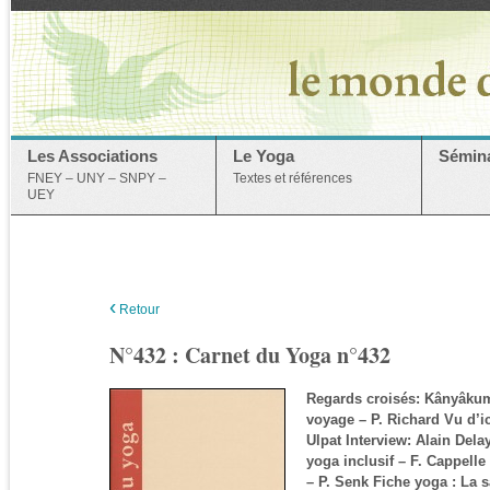
Les Associations
Le Yoga
Sémina
FNEY – UNY – SNPY –
Textes et références
UEY
‹
Retour
N°432 : Carnet du Yoga n°432
Regards croisés: Kânyâkum
voyage – P. Richard Vu d’i
Ulpat Interview: Alain Del
yoga inclusif – F. Cappell
– P. Senk Fiche yoga : La s