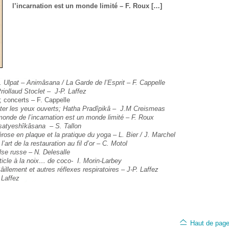
l’incarnation est un monde limité – F. Roux […]
. Ulpat – Animâsana / La Garde de l’Esprit – F. Cappelle
riollaud Stoclet – J-P. Laffez
 concerts – F. Cappelle
ter les yeux ouverts; Hatha Pradîpikâ –
J.M Creismeas
monde de l’incarnation est un monde limité – F. Roux
 satyeshîkâsana – S. Tallon
érose en plaque et la pratique du yoga
–
L. Bier / J. Marchel
’art de la restauration au fil d’or
– C. Motol
lse russe – N. Delesalle
rticle à la noix… de coco- I. Morin-Larbey
illement et autres réflexes respiratoires – J-P. Laffez
 Laffez
Haut de pag