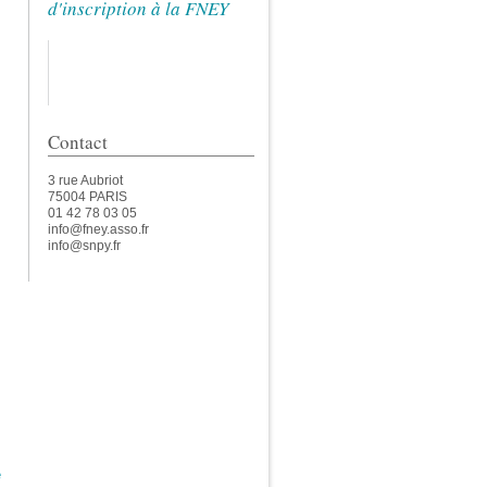
d'inscription à la FNEY
Contact
3 rue Aubriot
75004 PARIS
01 42 78 03 05
info@fney.asso.fr
info@snpy.fr
e