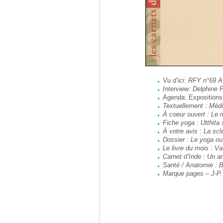
Vu d’ici: RFY n°69 A
Interview: Delphine P
Agenda: Expositions;
Textuellement : Médi
À coeur ouvert : Le 
Fiche yoga : Utthita
À votre avis : La scl
Dossier : Le yoga ou l
Le livre du mois : Va
Carnet d’Inde : Un a
Santé / Anatomie : Bâ
Marque pages – J-P.