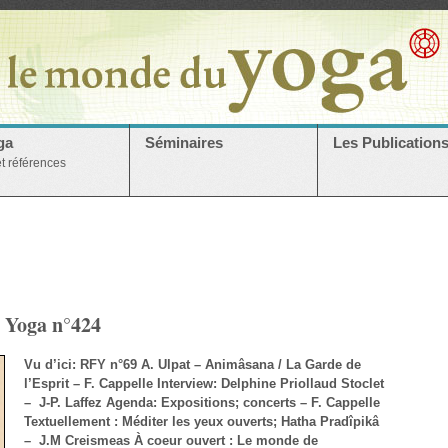
ga
Séminaires
Les Publication
et références
u Yoga n°424
Vu d’ici: RFY n°69 A. Ulpat – Animâsana / La Garde de
l’Esprit – F. Cappelle Interview: Delphine Priollaud Stoclet
– J-P. Laffez Agenda: Expositions; concerts – F. Cappelle
Textuellement : Méditer les yeux ouverts; Hatha Pradîpikâ
– J.M Creismeas À coeur ouvert : Le monde de