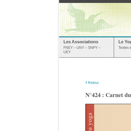
Les Associations
Le Yo
FNEY – UNY – SNPY –
Textes 
UEY
‹
Retour
N°424 : Carnet d