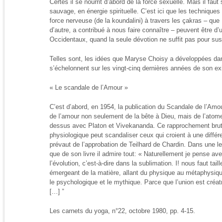
Certes il se nourrit d’abord de la force sexuelle. Mais il faut
sauvage, en énergie spirituelle. C’est ici que les techniques
force nerveuse (de la koundalini) à travers les çakras – q
d’autre, a contribué à nous faire connaître – peuvent être d
Occidentaux, quand la seule dévotion ne suffit pas pour sus
Telles sont, les idées que Maryse Choisy a développées dan
s’échelonnent sur les vingt-cinq dernières années de son exi
« Le scandale de l’Amour »
C’est d’abord, en 1954, la publication du Scandale de l’Amou
de l’amour non seulement de la bête à Dieu, mais de l’atome
dessus avec Platon et Vivekananda. Ce rapprochement brutal
physiologique peut scandaliser ceux qui croient à une différ
prévaut de l’approbation de Teilhard de Chardin. Dans une le
que de son livre il admire tout: « Naturellement je pense av
l’évolution, c’est-à-dire dans la sublimation. I! nous faut taill
émergeant de la matière, allant du physique au métaphysique
le psychologique et le mythique. Parce que l’union est créatri
[…] ”
Les carnets du yoga, n°22, octobre 1980, pp. 4-15.