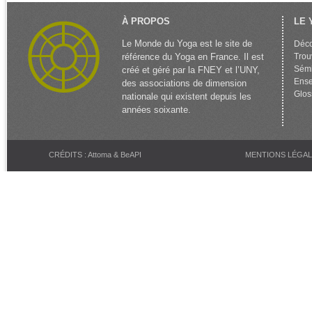
À PROPOS
LE 
Le Monde du Yoga est le site de
Déco
référence du Yoga en France. Il est
Trou
Sémi
créé et géré par la FNEY et l’UNY,
Ense
des associations de dimension
Glos
nationale qui existent depuis les
années soixante.
CRÉDITS : Attoma & BeAPI
MENTIONS LÉGA