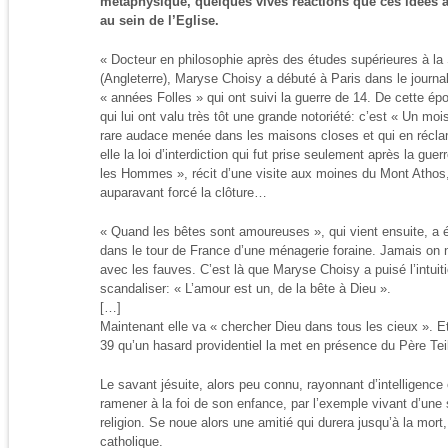
métaphysique, quelques vives réactions que ces idées a
au sein de l’Eglise.
« Docteur en philosophie après des études supérieures à l
(Angleterre), Maryse Choisy a débuté à Paris dans le journali
« années Folles » qui ont suivi la guerre de 14. De cette ép
qui lui ont valu très tôt une grande notoriété: c’est « Un moi
rare audace menée dans les maisons closes et qui en réclamai
elle la loi d’interdiction qui fut prise seulement après la gu
les Hommes », récit d’une visite aux moines du Mont Athos
auparavant forcé la clôture…
« Quand les bêtes sont amoureuses », qui vient ensuite, a 
dans le tour de France d’une ménagerie foraine. Jamais on n’
avec les fauves. C’est là que Maryse Choisy a puisé l’intuitio
scandaliser: « L’amour est un, de la bête à Dieu ».
[…]
Maintenant elle va « chercher Dieu dans tous les cieux ». Et 
39 qu’un hasard providentiel la met en présence du Père Tei
Le savant jésuite, alors peu connu, rayonnant d’intelligence et
ramener à la foi de son enfance, par l’exemple vivant d’une
religion. Se noue alors une amitié qui durera jusqu’à la mor
catholique.