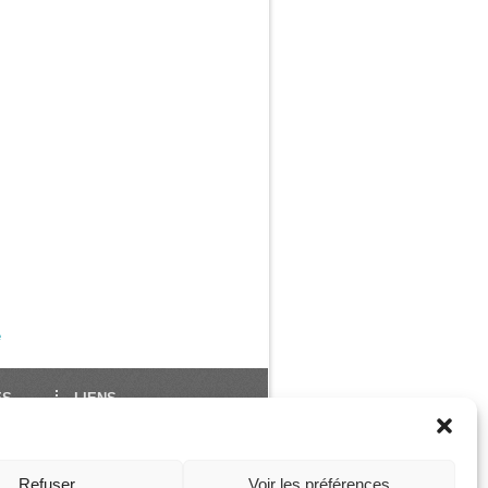
e
ES
LIENS
École Française de Yoga
Union Européenne de
des
Yoga
Refuser
Voir les préférences