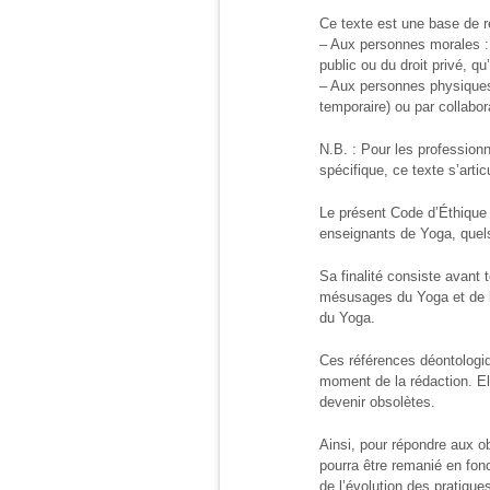
Ce texte est une base de r
– Aux personnes morales : a
public ou du droit privé, q
– Aux personnes physiques 
temporaire) ou par collabor
N.B. : Pour les profession
spécifique, ce texte s’art
Le présent Code d’Éthique 
enseignants de Yoga, quels
Sa finalité consiste avant 
mésusages du Yoga et de l
du Yoga.
Ces références déontologiq
moment de la rédaction. El
devenir obsolètes.
Ainsi, pour répondre aux ob
pourra être remanié en fon
de l’évolution des pratique