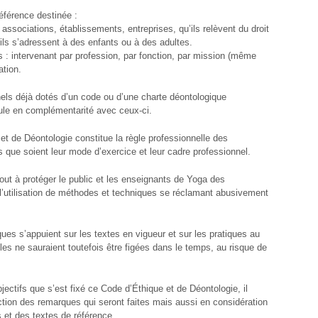
éférence destinée :
ssociations, établissements, entreprises, qu’ils relèvent du droit
u’ils s’adressent à des enfants ou à des adultes.
: intervenant par profession, par fonction, par mission (même
ation.
nels déjà dotés d’un code ou d’une charte déontologique
icule en complémentarité avec ceux-ci.
et de Déontologie constitue la règle professionnelle des
 que soient leur mode d’exercice et leur cadre professionnel.
tout à protéger le public et les enseignants de Yoga des
’utilisation de méthodes et techniques se réclamant abusivement
ues s’appuient sur les textes en vigueur et sur les pratiques au
les ne sauraient toutefois être figées dans le temps, au risque de
jectifs que s’est fixé ce Code d’Éthique et de Déontologie, il
ction des remarques qui seront faites mais aussi en considération
s et des textes de référence.