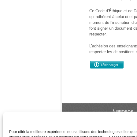
Ce Code d’Éthique et de D
qui adhèrent à celui-ci et p
moment de l’inscription d’
font signer un document da
respecter.
L’adhésion des enseignant
respecter les dispositions 
Télécharger
À PROPOS
Le Monde du Y
référence du 
Pour offrir la meilleure expérience, nous utilisons des technologies telles qu
créé et géré 