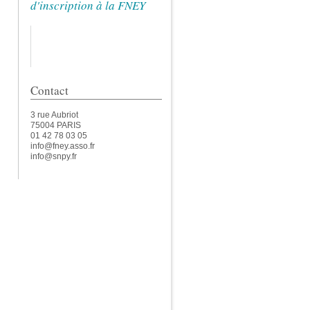
d'inscription à la FNEY
Contact
3 rue Aubriot
75004 PARIS
01 42 78 03 05
info@fney.asso.fr
info@snpy.fr