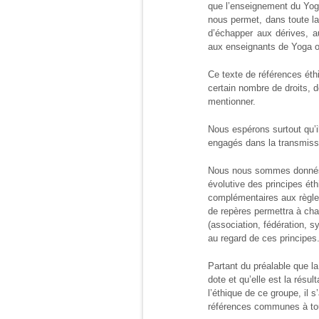
que l’enseignement du Yog
nous permet, dans toute l
d’échapper aux dérives, a
aux enseignants de Yoga ou
Ce texte de références éth
certain nombre de droits, de
mentionner.
Nous espérons surtout qu’il
engagés dans la transmiss
Nous nous sommes donnés c
évolutive des principes ét
complémentaires aux règle
de repères permettra à ch
(association, fédération, s
au regard de ces principes
Partant du préalable que l
dote et qu’elle est la résul
l’éthique de ce groupe, il 
références communes à to