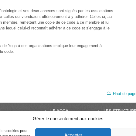
éontologie et ses deux annexes sont signés par les associations
ar celles qui viendraient ultérieurement à y adhérer. Celles-ci, au
un membre, remettent une copie de ce code à ce membre et lui
ns lequel celui-ci reconnaît adhérer à ce code et s’engage à le
s de Yoga à ces organisations implique leur engagement à
du code.
Haut de pag
LE YOGA
LES STRUCTUR
Gérer le consentement aux cookies
oga est le site de
Découvrir le Yoga
FNEY
Yoga en France. Il est
Trouver un cours
UNY
e les cookies pour
Séminaires et stages
Syndicat National 
par la FNEY et l’UNY,
Accepter