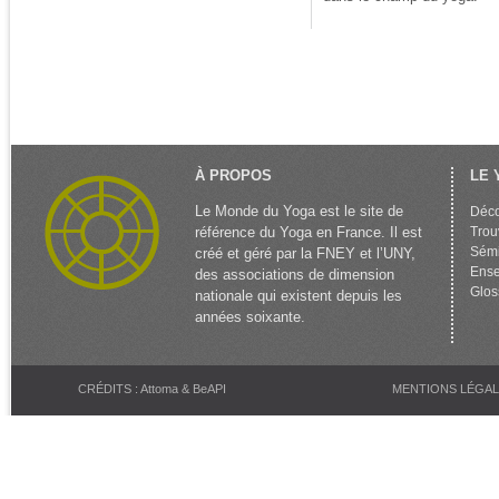
À PROPOS
LE 
Le Monde du Yoga est le site de
Déco
référence du Yoga en France. Il est
Trou
Sémi
créé et géré par la FNEY et l’UNY,
Ense
des associations de dimension
Glos
nationale qui existent depuis les
années soixante.
CRÉDITS : Attoma & BeAPI
MENTIONS LÉGA