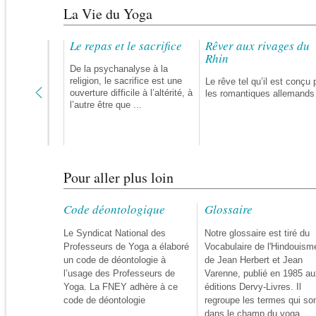
La Vie du Yoga
dans le
Le repas et le sacrifice
Rêver aux rivages du
prev
e
Rhin
De la psychanalyse à la
religion, le sacrifice est une
solu peut
Le rêve tel qu’il est conçu 
ouverture difficile à l’altérité, à
mme une
les romantiques allemand
l’autre être que ...
rieure…
Pour aller plus loin
Code déontologique
Glossaire
Le Syndicat National des
Notre glossaire est tiré du
Professeurs de Yoga a élaboré
Vocabulaire de l'Hindouism
un code de déontologie à
de Jean Herbert et Jean
l’usage des Professeurs de
Varenne, publié en 1985 au
Yoga. La FNEY adhère à ce
éditions Dervy-Livres. Il
code de déontologie
regroupe les termes qui so
dans le champ du yoga.