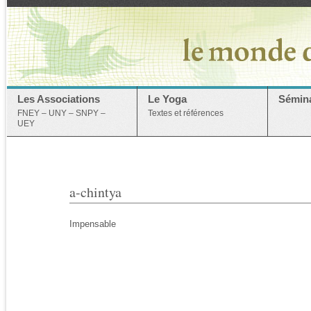
Les Associations
Le Yoga
Sémina
FNEY – UNY – SNPY –
Textes et références
UEY
a-chintya
Impensable