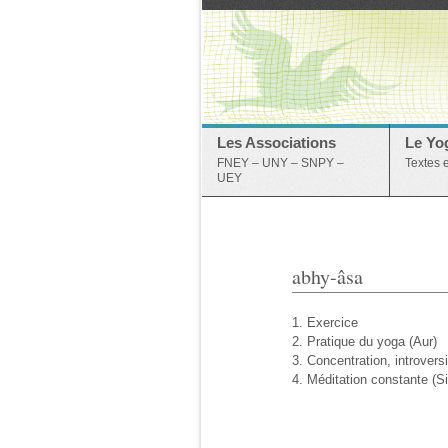
Les Associations
Le Yo
FNEY – UNY – SNPY –
Textes 
UEY
abhy-âsa
1. Exercice
2. Pratique du yoga (Aur)
3. Concentration, introver
4. Méditation constante (Si