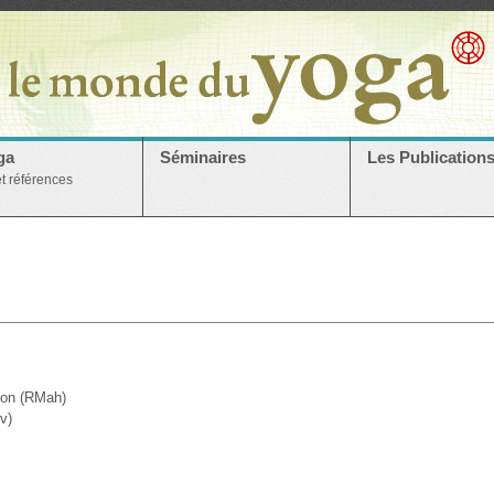
ga
Séminaires
Les Publication
et références
sion (RMah)
v)