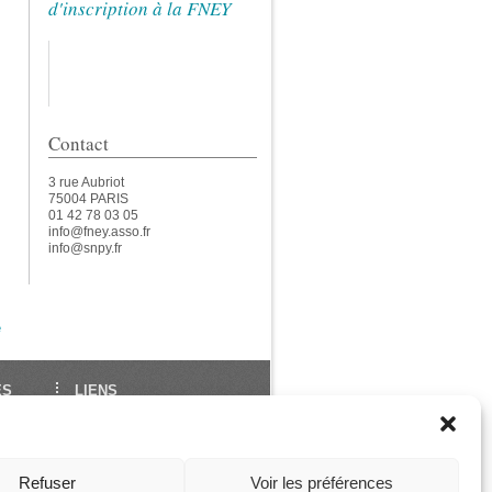
d'inscription à la FNEY
Contact
3 rue Aubriot
75004 PARIS
01 42 78 03 05
info@fney.asso.fr
info@snpy.fr
e
ES
LIENS
École Française de Yoga
Union Européenne de
des
Yoga
Refuser
Voir les préférences
ga
Les Assises de La FNEY