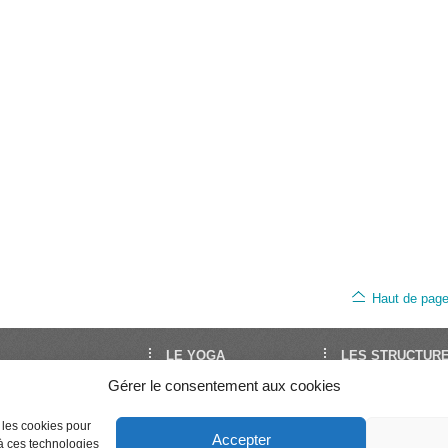
Haut de pag
LE YOGA
LES STRUCTUR
Gérer le consentement aux cookies
oga est le site de
Découvrir le Yoga
FNEY
Yoga en France. Il est
Trouver un cours
UNY
Séminaires et stages
Syndicat National 
par la FNEY et l’UNY,
e les cookies pour
Accepter
Enseigner le Yoga
Professeurs de Yo
 à ces technologies
ons de dimension