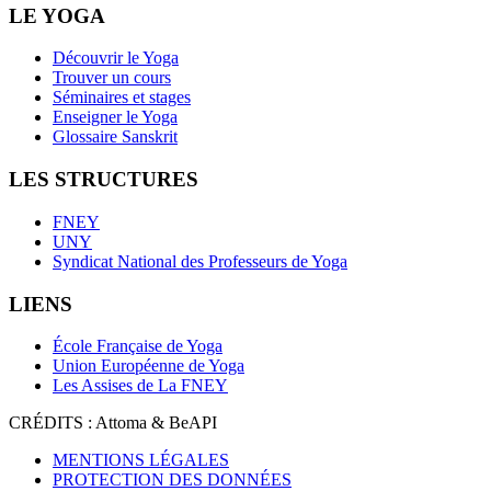
LE YOGA
Découvrir le Yoga
Trouver un cours
Séminaires et stages
Enseigner le Yoga
Glossaire Sanskrit
LES STRUCTURES
FNEY
UNY
Syndicat National des Professeurs de Yoga
LIENS
École Française de Yoga
Union Européenne de Yoga
Les Assises de La FNEY
CRÉDITS : Attoma & BeAPI
MENTIONS LÉGALES
PROTECTION DES DONNÉES