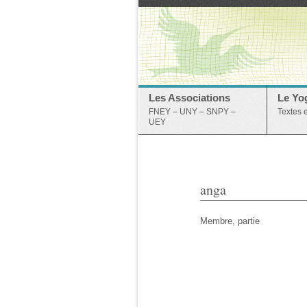
Les Associations
Le Yo
FNEY – UNY – SNPY –
Textes 
UEY
anga
Membre, partie