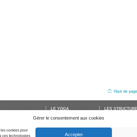
Haut de pag
LE YOGA
LES STRUCTUR
Gérer le consentement aux cookies
oga est le site de
Découvrir le Yoga
FNEY
Yoga en France. Il est
Trouver un cours
UNY
Séminaires et stages
Syndicat National 
par la FNEY et l’UNY,
e les cookies pour
Accepter
Enseigner le Yoga
Professeurs de Yo
 à ces technologies
ons de dimension