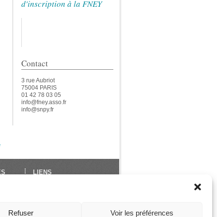
d'inscription à la FNEY
Contact
3 rue Aubriot
75004 PARIS
01 42 78 03 05
info@fney.asso.fr
info@snpy.fr
e
ES
LIENS
École Française de Yoga
Union Européenne de
des
Yoga
Refuser
Voir les préférences
ga
Les Assises de La FNEY