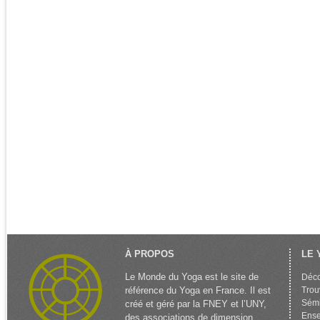
À PROPOS
LE 
Le Monde du Yoga est le site de
Déco
référence du Yoga en France. Il est
Trou
Sémi
créé et géré par la FNEY et l’UNY,
Ense
des associations de dimension