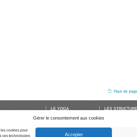
Haut de pag
LE YOGA
LES STRUCTUR
Gérer le consentement aux cookies
oga est le site de
Découvrir le Yoga
FNEY
Yoga en France. Il est
Trouver un cours
UNY
Séminaires et stages
Syndicat National 
par la FNEY et l’UNY,
e les cookies pour
Accepter
Enseigner le Yoga
Professeurs de Yo
 à ces technologies
ons de dimension