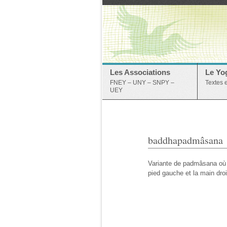
Les Associations
Le Yo
FNEY – UNY – SNPY –
Textes 
UEY
baddhapadmâsana
Variante de padmâsana où l
pied gauche et la main droit