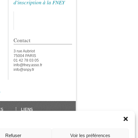
d'inscription à la FNEY
Contact
3 rue Aubriot
75004 PARIS
01 42 78 03 05
info@fney.asso.fr
info@snpy.fr
e
ES
LIENS
École Française de Yoga
Union Européenne de
des
Yoga
Refuser
Voir les préférences
ga
Les Assises de La FNEY