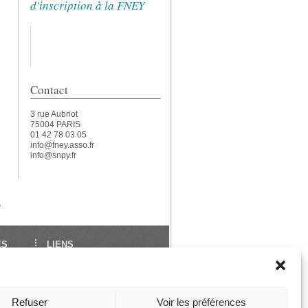
d'inscription à la FNEY
Contact
3 rue Aubriot
75004 PARIS
01 42 78 03 05
info@fney.asso.fr
info@snpy.fr
e
ES
LIENS
École Française de Yoga
Union Européenne de
des
Yoga
Refuser
Voir les préférences
ga
Les Assises de La FNEY