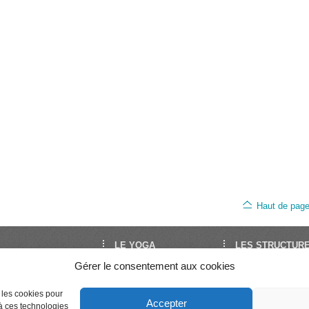
Haut de pag
LE YOGA
LES STRUCTUR
Gérer le consentement aux cookies
oga est le site de
Découvrir le Yoga
FNEY
Yoga en France. Il est
Trouver un cours
UNY
Séminaires et stages
Syndicat National 
par la FNEY et l’UNY,
e les cookies pour
Accepter
Enseigner le Yoga
Professeurs de Yo
 à ces technologies
ons de dimension