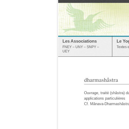
Les Associations
Le Yo
FNEY – UNY – SNPY –
Textes 
UEY
dharmashâstra
Ouvrage, traité (shâstra) 
applications particulières
Cf. Mânava-Dharmashâstr