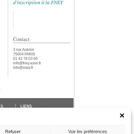
d'inscription à la FNEY
Contact
3 rue Aubriot
75004 PARIS
01 42 78 03 05
info@fney.asso.fr
info@snpy.fr
e
ES
LIENS
École Française de Yoga
Union Européenne de
des
Yoga
Refuser
Voir les préférences
ga
Les Assises de La FNEY