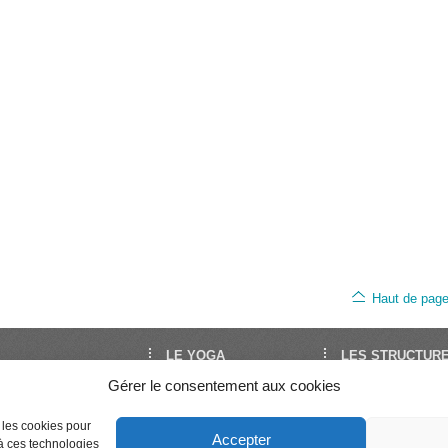
Haut de pag
LE YOGA
LES STRUCTUR
Gérer le consentement aux cookies
oga est le site de
Découvrir le Yoga
FNEY
Yoga en France. Il est
Trouver un cours
UNY
Séminaires et stages
Syndicat National 
par la FNEY et l’UNY,
e les cookies pour
Accepter
Enseigner le Yoga
Professeurs de Yo
 à ces technologies
ons de dimension