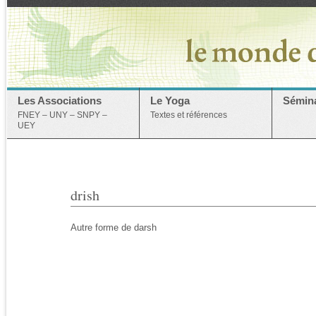
Les Associations
Le Yoga
Sémina
FNEY – UNY – SNPY –
Textes et références
UEY
drish
Autre forme de darsh