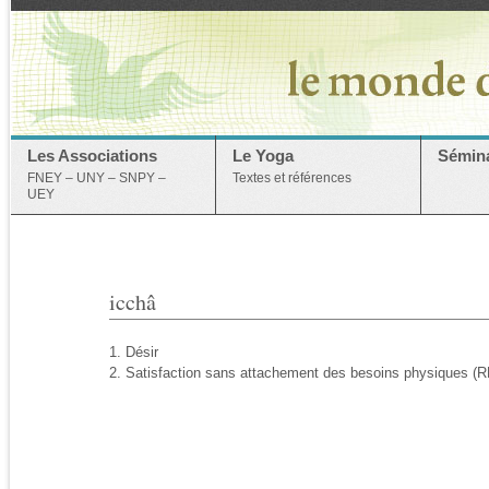
Les Associations
Le Yoga
Sémina
FNEY – UNY – SNPY –
Textes et références
UEY
icchâ
1. Désir
2. Satisfaction sans attachement des besoins physiques (