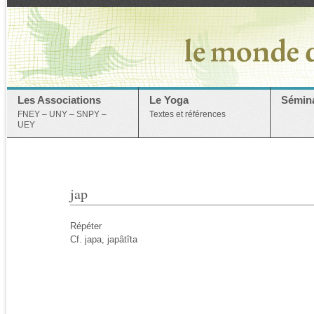
Les Associations
Le Yoga
Sémina
FNEY – UNY – SNPY –
Textes et références
UEY
jap
Répéter
Cf. japa, japâtîta