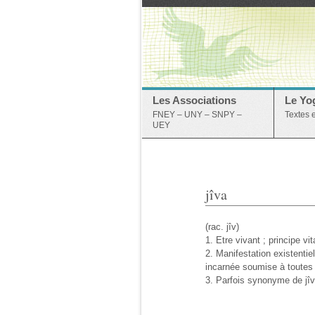
Les Associations
Le Yo
FNEY – UNY – SNPY –
Textes 
UEY
jîva
(rac. jîv)
1. Etre vivant ; principe vit
2. Manifestation existentie
incarnée soumise à toutes 
3. Parfois synonyme de jî