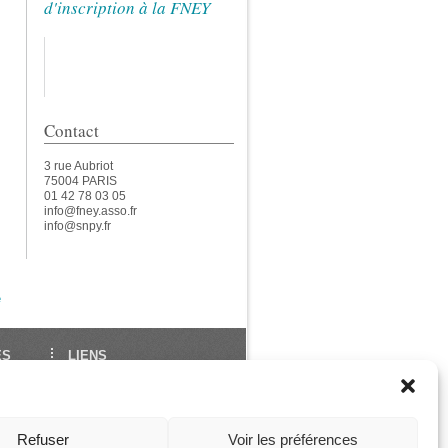
d'inscription à la FNEY
Contact
3 rue Aubriot
75004 PARIS
01 42 78 03 05
info@fney.asso.fr
info@snpy.fr
e
ES
LIENS
École Française de Yoga
Union Européenne de
des
Yoga
Refuser
Voir les préférences
ga
Les Assises de La FNEY