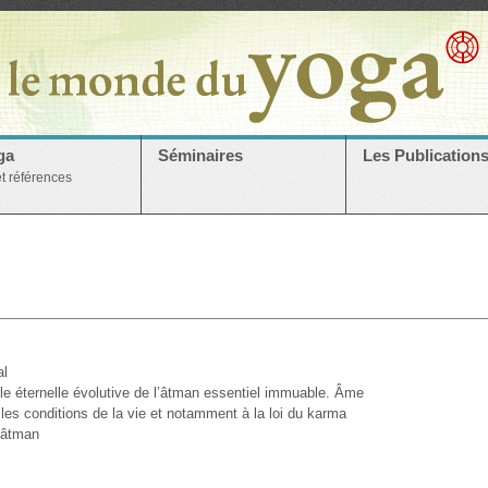
ga
Séminaires
Les Publication
et références
al
lle éternelle évolutive de l’âtman essentiel immuable. Âme
les conditions de la vie et notamment à la loi du karma
vâtman