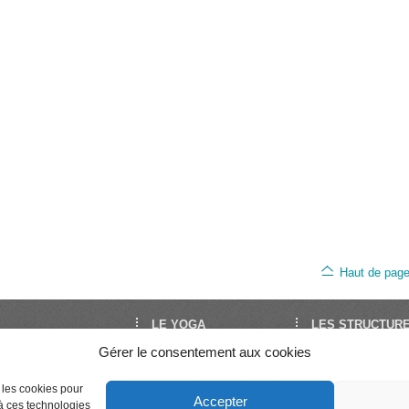
Haut de pag
LE YOGA
LES STRUCTUR
Gérer le consentement aux cookies
oga est le site de
Découvrir le Yoga
FNEY
Yoga en France. Il est
Trouver un cours
UNY
Séminaires et stages
Syndicat National 
par la FNEY et l’UNY,
e les cookies pour
Accepter
Enseigner le Yoga
Professeurs de Yo
 à ces technologies
ons de dimension