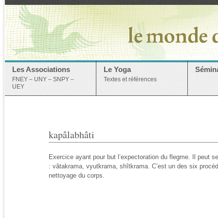
Les Associations
Le Yoga
Sémina
FNEY – UNY – SNPY –
Textes et références
UEY
kapâlabhâti
Exercice ayant pour but l’expectoration du flegme. Il peut se 
: vâtakrama, vyutkrama, shîtkrama. C’est un des six procé
nettoyage du corps.