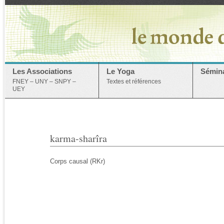
Les Associations
Le Yoga
Sémina
FNEY – UNY – SNPY –
Textes et références
UEY
karma-sharîra
Corps causal (RKr)