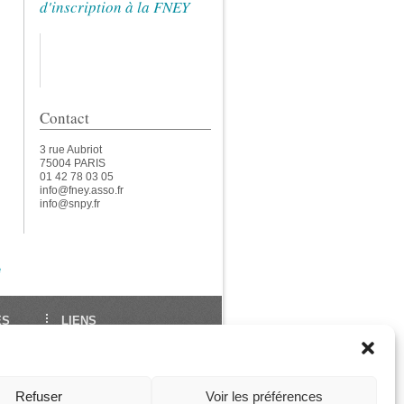
d'inscription à la FNEY
Contact
3 rue Aubriot
75004 PARIS
01 42 78 03 05
info@fney.asso.fr
info@snpy.fr
e
ES
LIENS
École Française de Yoga
Union Européenne de
des
Yoga
Refuser
Voir les préférences
ga
Les Assises de La FNEY