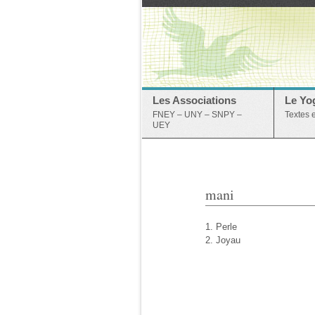
Les Associations
Le Yo
FNEY – UNY – SNPY –
Textes 
UEY
mani
1. Perle
2. Joyau