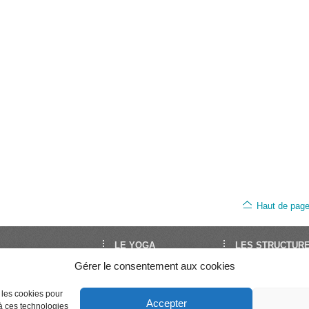
Haut de pag
LE YOGA
LES STRUCTUR
Gérer le consentement aux cookies
oga est le site de
Découvrir le Yoga
FNEY
Yoga en France. Il est
Trouver un cours
UNY
Séminaires et stages
Syndicat National 
par la FNEY et l’UNY,
e les cookies pour
Accepter
Enseigner le Yoga
Professeurs de Yo
 à ces technologies
ons de dimension