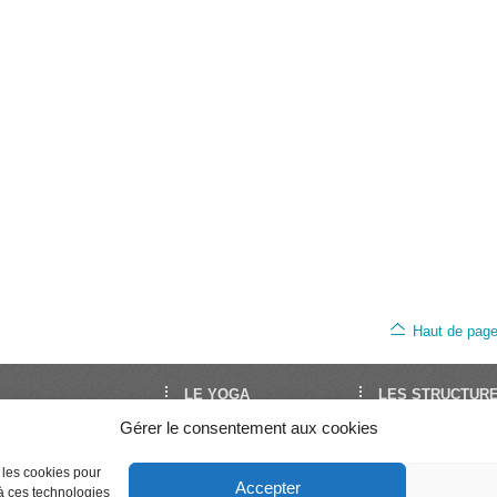
Haut de pag
LE YOGA
LES STRUCTUR
Gérer le consentement aux cookies
oga est le site de
Découvrir le Yoga
FNEY
Yoga en France. Il est
Trouver un cours
UNY
Séminaires et stages
Syndicat National 
par la FNEY et l’UNY,
e les cookies pour
Accepter
Enseigner le Yoga
Professeurs de Yo
 à ces technologies
ons de dimension