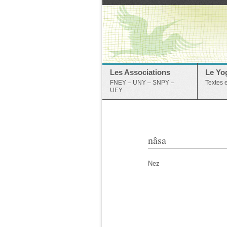
Les Associations
Le Yo
FNEY – UNY – SNPY –
Textes 
UEY
nâsa
Nez