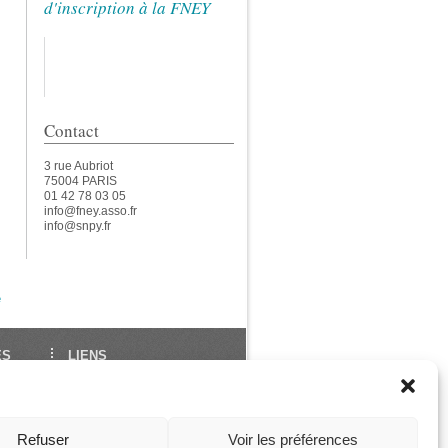
d'inscription à la FNEY
Contact
3 rue Aubriot
75004 PARIS
01 42 78 03 05
info@fney.asso.fr
info@snpy.fr
e
ES
LIENS
École Française de Yoga
Union Européenne de
des
Yoga
Refuser
Voir les préférences
ga
Les Assises de La FNEY