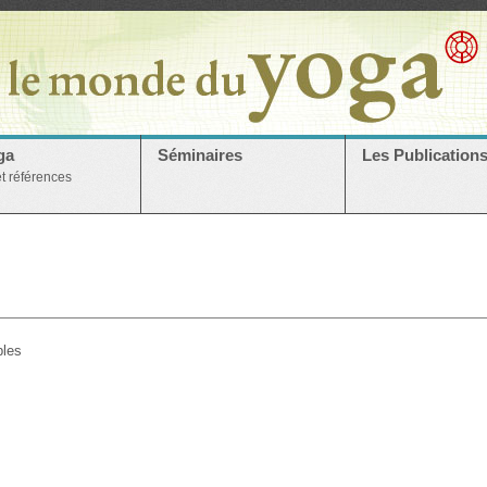
ga
Séminaires
Les Publication
et références
bles