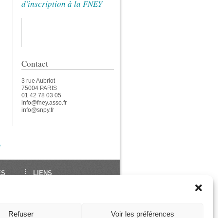
d'inscription à la FNEY
Contact
3 rue Aubriot
75004 PARIS
01 42 78 03 05
info@fney.asso.fr
info@snpy.fr
e
ES
LIENS
École Française de Yoga
Union Européenne de
des
Yoga
Refuser
Voir les préférences
ga
Les Assises de La FNEY