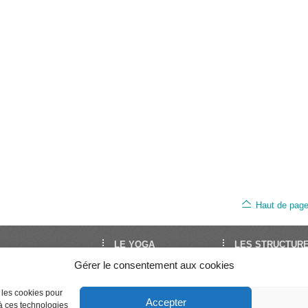
Haut de pag
LE YOGA
LES STRUCTUR
Gérer le consentement aux cookies
oga est le site de
Découvrir le Yoga
FNEY
Yoga en France. Il est
Trouver un cours
UNY
Séminaires et stages
Syndicat National 
par la FNEY et l’UNY,
e les cookies pour
Accepter
Enseigner le Yoga
Professeurs de Yo
 à ces technologies
ons de dimension