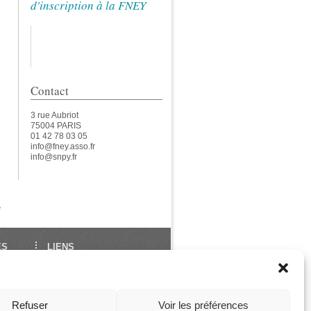
d'inscription à la FNEY
Contact
3 rue Aubriot
75004 PARIS
01 42 78 03 05
info@fney.asso.fr
info@snpy.fr
e
ES
LIENS
École Française de Yoga
Union Européenne de
des
Yoga
Refuser
Voir les préférences
ga
Les Assises de La FNEY