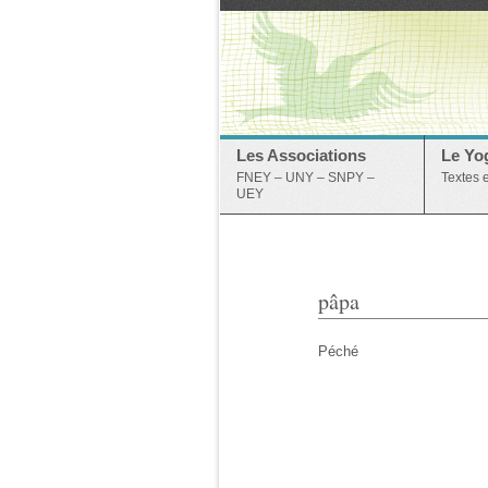
Les Associations
Le Yo
FNEY – UNY – SNPY –
Textes 
UEY
pâpa
Péché