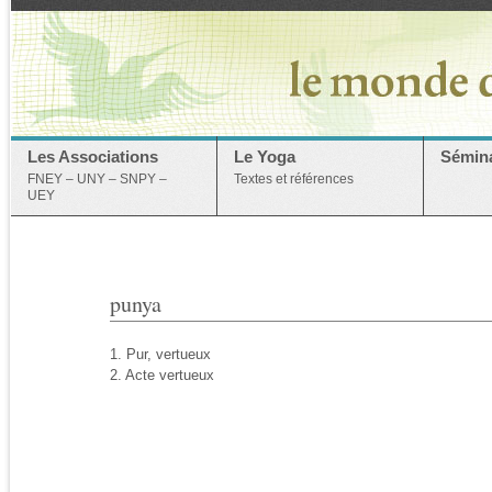
Les Associations
Le Yoga
Sémina
FNEY – UNY – SNPY –
Textes et références
UEY
punya
1. Pur, vertueux
2. Acte vertueux