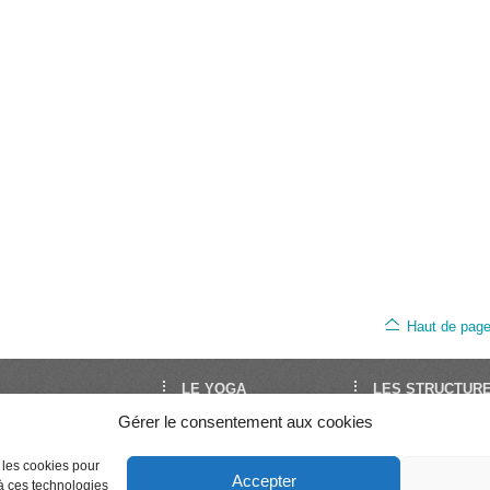
Haut de pag
LE YOGA
LES STRUCTUR
Gérer le consentement aux cookies
oga est le site de
Découvrir le Yoga
FNEY
Yoga en France. Il est
Trouver un cours
UNY
Séminaires et stages
Syndicat National 
par la FNEY et l’UNY,
e les cookies pour
Accepter
Enseigner le Yoga
Professeurs de Yo
 à ces technologies
ons de dimension