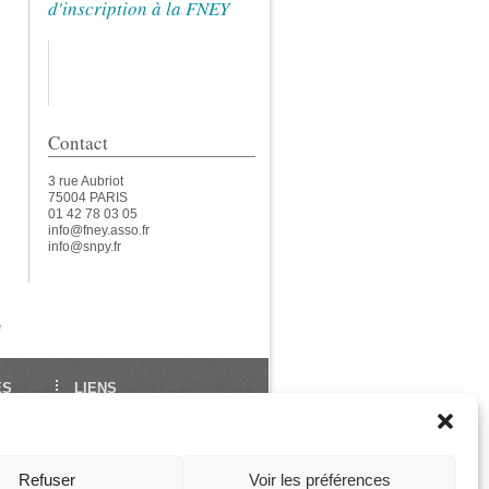
d'inscription à la FNEY
Contact
3 rue Aubriot
75004 PARIS
01 42 78 03 05
info@fney.asso.fr
info@snpy.fr
e
ES
LIENS
École Française de Yoga
Union Européenne de
des
Yoga
Refuser
Voir les préférences
ga
Les Assises de La FNEY