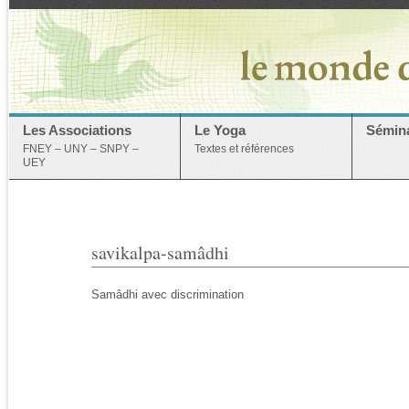
Les Associations
Le Yoga
Sémina
FNEY – UNY – SNPY –
Textes et références
UEY
savikalpa-samâdhi
Samâdhi avec discrimination