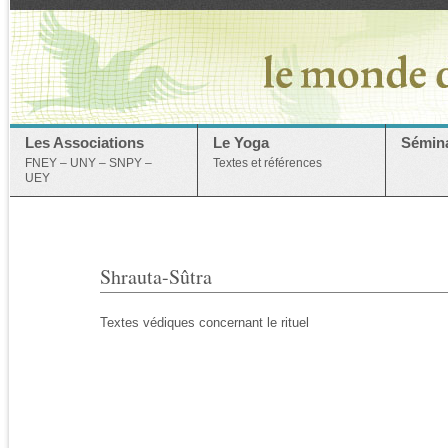
Les Associations
Le Yoga
Sémina
FNEY – UNY – SNPY –
Textes et références
UEY
Shrauta-Sûtra
Textes védiques concernant le rituel