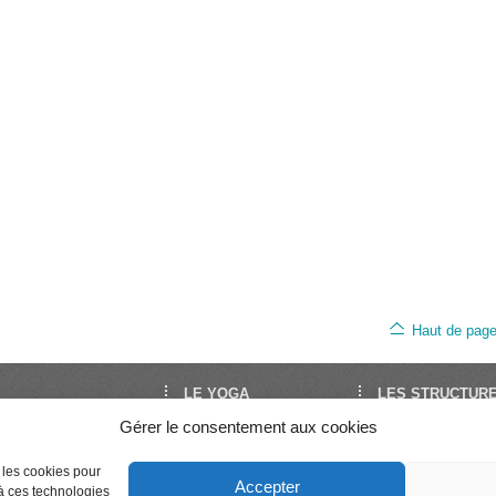
Haut de pag
LE YOGA
LES STRUCTUR
Gérer le consentement aux cookies
oga est le site de
Découvrir le Yoga
FNEY
Yoga en France. Il est
Trouver un cours
UNY
Séminaires et stages
Syndicat National 
par la FNEY et l’UNY,
e les cookies pour
Accepter
Enseigner le Yoga
Professeurs de Yo
 à ces technologies
ons de dimension