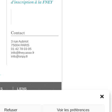
d'inscription à la FNEY
Contact
3 rue Aubriot
75004 PARIS
01 42 78 03 05
info@fney.asso.fr
info@snpy.fr
e
ES
LIENS
École Française de Yoga
Union Européenne de
des
Yoga
Refuser
Voir les préférences
ga
Les Assises de La FNEY