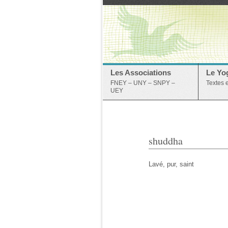
Les Associations
Le Yo
FNEY – UNY – SNPY –
Textes 
UEY
shuddha
Lavé, pur, saint