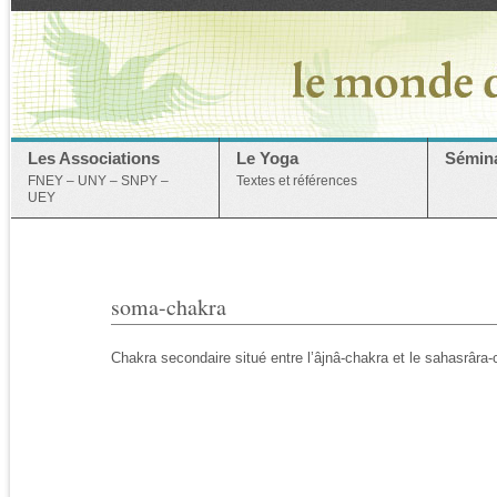
Les Associations
Le Yoga
Sémina
FNEY – UNY – SNPY –
Textes et références
UEY
soma-chakra
Chakra secondaire situé entre l’âjnâ-chakra et le sahasrâra