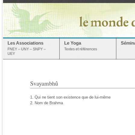
Les Associations
Le Yoga
Sémina
FNEY – UNY – SNPY –
Textes et références
UEY
Svayambhû
1. Qui ne tient son existence que de lui-même
2. Nom de Brahma