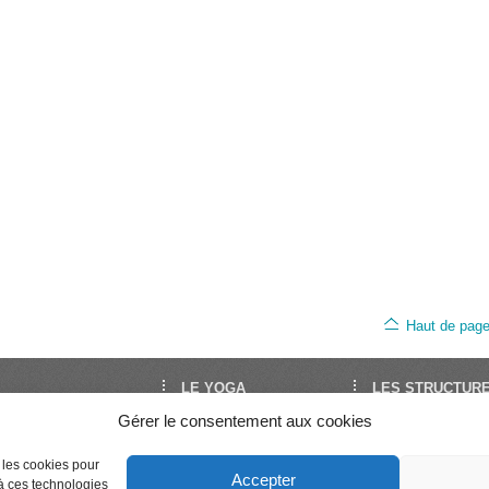
Haut de pag
LE YOGA
LES STRUCTUR
Gérer le consentement aux cookies
oga est le site de
Découvrir le Yoga
FNEY
Yoga en France. Il est
Trouver un cours
UNY
Séminaires et stages
Syndicat National 
par la FNEY et l’UNY,
e les cookies pour
Accepter
Enseigner le Yoga
Professeurs de Yo
 à ces technologies
ons de dimension