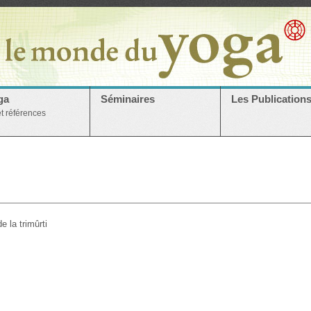
ga
Séminaires
Les Publication
et références
e la trimûrti