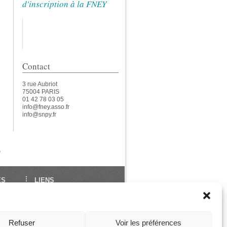
d'inscription à la FNEY
Contact
3 rue Aubriot
75004 PARIS
01 42 78 03 05
info@fney.asso.fr
info@snpy.fr
e
ES
LIENS
École Française de Yoga
Union Européenne de
des
Yoga
Refuser
Voir les préférences
ga
Les Assises de La FNEY