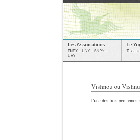
Les Associations
Le Yo
FNEY – UNY – SNPY –
Textes 
UEY
Vishnou ou Vishnu
L’une des trois personnes d