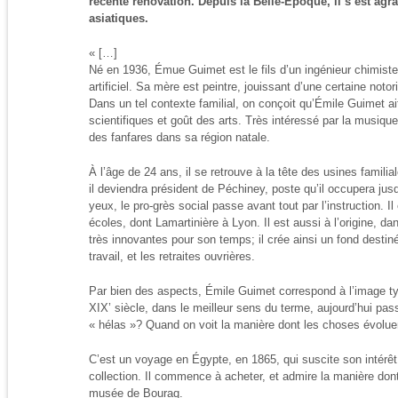
récente rénovation. Depuis la Belle-Epoque, il s’est agran
asiatiques.
« […]
Né en 1936, Émue Guimet est le fils d’un ingénieur chimiste
artificiel. Sa mère est peintre, jouissant d’une certaine notor
Dans un tel contexte familial, on conçoit qu’Émile Guimet a
scientifiques et goût des arts. Très intéressé par la musiqu
des fanfares dans sa région natale.
À l’âge de 24 ans, il se retrouve à la tête des usines famili
il deviendra président de Péchiney, poste qu’il occupera ju
yeux, le pro-grès social passe avant tout par l’instruction. I
écoles, dont Lamartinière à Lyon. Il est aussi à l’origine, dan
très innovantes pour son temps; il crée ainsi un fond destin
travail, et les retraites ouvrières.
Par bien des aspects, Émile Guimet correspond à l’image typ
XIX’ siècle, dans le meilleur sens du terme, aujourd’hui pa
« hélas »? Quand on voit la manière dont les choses évolu
C’est un voyage en Égypte, en 1865, qui suscite son intérêt p
collection. Il commence à acheter, et admire la manière don
musée de Bouraq.