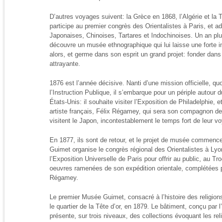
D’autres voyages suivent: la Grèce en 1868, l’Algérie et la 
participe au premier congrès des Orientalistes à Paris, et a
Japonaises, Chinoises, Tartares et Indochinoises. Un an plu
découvre un musée ethnographique qui lui laisse une forte i
alors, et germe dans son esprit un grand projet: fonder dans
attrayante.
1876 est l’année décisive. Nanti d’une mission officielle, qu
l’Instruction Publique, il s’embarque pour un périple autour
États-Unis: il souhaite visiter l’Exposition de Philadelphie, 
artiste français, Félix Régamey, qui sera son compagnon 
visitent le Japon, incontestablement le temps fort de leur voy
En 1877, ils sont de retour, et le projet de musée commenc
Guimet organise le congrès régional des Orientalistes à Lyon
l’Exposition Universelle de Paris pour offrir au public, au Tr
oeuvres ramenées de son expédition orientale, complétées p
Régamey.
Le premier Musée Guimet, consacré à l’histoire des religion
le quartier de la Tête d’or, en 1879. Le bâtiment, conçu par l
présente, sur trois niveaux, des collections évoquant les reli