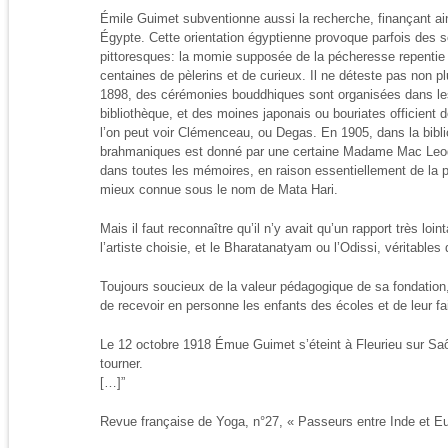
Émile Guimet subventionne aussi la recherche, finançant ains
Égypte. Cette orientation égyptienne provoque parfois des 
pittoresques: la momie supposée de la pécheresse repentie S
centaines de pèlerins et de curieux. Il ne déteste pas non pl
1898, des cérémonies bouddhiques sont organisées dans le
bibliothèque, et des moines japonais ou bouriates officient
l’on peut voir Clémenceau, ou Degas. En 1905, dans la bibl
brahmaniques est donné par une certaine Madame Mac Leod
dans toutes les mémoires, en raison essentiellement de la 
mieux connue sous le nom de Mata Hari.
Mais il faut reconnaître qu’il n’y avait qu’un rapport très loin
l’artiste choisie, et le Bharatanatyam ou l’Odissi, véritable
Toujours soucieux de la valeur pédagogique de sa fondation
de recevoir en personne les enfants des écoles et de leur fai
Le 12 octobre 1918 Émue Guimet s’éteint à Fleurieu sur 
tourner.
[…]”
Revue française de Yoga, n°27, « Passeurs entre Inde et Eur