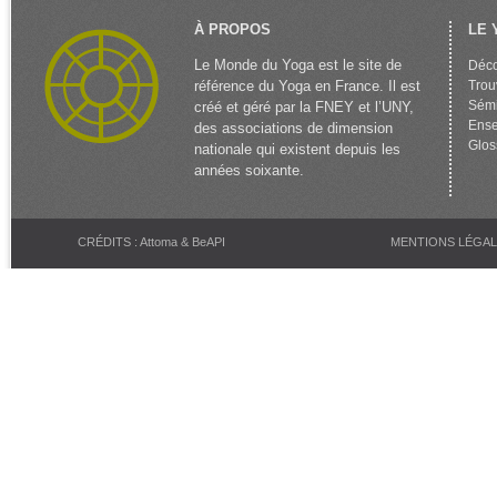
À PROPOS
LE 
Le Monde du Yoga est le site de
Déco
référence du Yoga en France. Il est
Trou
Sémi
créé et géré par la FNEY et l’UNY,
Ense
des associations de dimension
Glos
nationale qui existent depuis les
années soixante.
CRÉDITS : Attoma & BeAPI
MENTIONS LÉGA