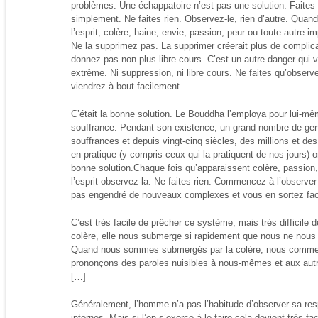
problèmes. Une échappatoire n’est pas une solution. Faites
simplement. Ne faites rien. Observez-le, rien d’autre. Quand
l’esprit, colère, haine, envie, passion, peur ou toute autre 
Ne la supprimez pas. La supprimer créerait plus de complic
donnez pas non plus libre cours. C’est un autre danger qui 
extrême. Ni suppression, ni libre cours. Ne faites qu’observ
viendrez à bout facilement.
C’était la bonne solution. Le Bouddha l’employa pour lui-mê
souffrance. Pendant son existence, un grand nombre de gens
souffrances et depuis vingt-cinq siècles, des millions et des
en pratique (y compris ceux qui la pratiquent de nos jours) on
bonne solution.Chaque fois qu’apparaissent colère, passion,
l’esprit observez-la. Ne faites rien. Commencez à l’observe
pas engendré de nouveaux complexes et vous en sortez fac
C’est très facile de prêcher ce système, mais très difficile d
colère, elle nous submerge si rapidement que nous ne no
Quand nous sommes submergés par la colère, nous commet
prononçons des paroles nuisibles à nous-mêmes et aux aut
[…]
Généralement, l’homme n’a pas l’habitude d’observer sa resp
internes. Mais si l’on s’exerce à le faire cela devient très fa