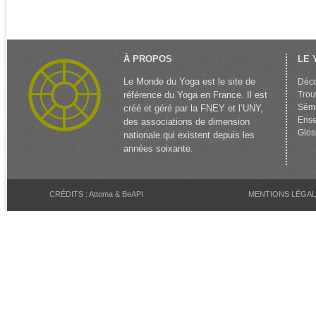
À PROPOS
LE 
Le Monde du Yoga est le site de
Déco
référence du Yoga en France. Il est
Trou
Sémi
créé et géré par la FNEY et l’UNY,
Ense
des associations de dimension
Glos
nationale qui existent depuis les
années soixante.
CRÉDITS : Attoma & BeAPI
MENTIONS LÉGA