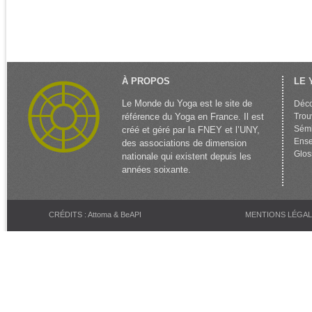
À PROPOS
LE 
Le Monde du Yoga est le site de
Déco
référence du Yoga en France. Il est
Trou
Sémi
créé et géré par la FNEY et l’UNY,
Ense
des associations de dimension
Glos
nationale qui existent depuis les
années soixante.
CRÉDITS : Attoma & BeAPI
MENTIONS LÉGA