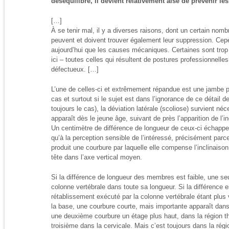
déséquilibre, il devient relativement aisé de prévenir le
[…]
À se tenir mal, il y a diverses raisons, dont un certain nomb
peuvent et doivent trouver également leur suppression. Cep
aujourd’hui que les causes mécaniques. Certaines sont tro
ici – toutes celles qui résultent de postures professionnelles
défectueux. […]
L’une de celles-ci et extrêmement répandue est une jambe p
cas et surtout si le sujet est dans l’ignorance de ce détail
toujours le cas), la déviation latérale (scoliose) survient n
apparaît dès le jeune âge, suivant de près l’apparition de l’
Un centimètre de différence de longueur de ceux-ci échappe
qu’à la perception sensible de l’intéressé, précisément parc
produit une courbure par laquelle elle compense l’inclinaison
tête dans l’axe vertical moyen.
Si la différence de longueur des membres est faible, une seu
colonne vertébrale dans toute sa longueur. Si la différence e
rétablissement exécuté par la colonne vertébrale étant plus v
la base, une courbure courte, mais importante apparaît dan
une deuxième courbure un étage plus haut, dans la région th
troisième dans la cervicale. Mais c’est toujours dans la régio