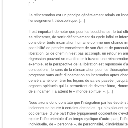
[…]
La réincarnation est un principe généralement admis en Inde.
l’enseignement théosophique. […]
Il est important de noter que pour les bouddhistes, le but u
se réincarner, de sortir définitivement du cycle infini et infe
considérer toute incarnation humaine comme une chance imm
possibilité de prendre conscience de son état et de parcouri
libération. Si ce chemin n’est pas accompli, un retour en arri
régression pouvant se manifester à travers une réincarnatio
exemple, et la perspective de la libération est repoussée d’a
conceptions, le sens de la réincarnation pour les théosophe
progresse sans arrêt d’incarnation en incarnation après cha
censé s’améliorer, tirer les leçons de sa vie passée, jusqu’à
organes spirituels qui lui permettent de devenir âtma, Homme-
de s’incarner, il a atteint le « monde spirituel ». […]
Nous avons donc constaté que l’intégration par les ésotéris
indiennes se heurte à certains obstacles, qui s’expliquent pa
occidentale: d’une part l’idée typiquement occidentale d’évol
rejeter l’idée orientale d’un temps cyclique d’autre part, l’i
individuelle, de « personne », de personnalité, d’individualit