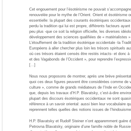
Cet engouement pour l’ésotérisme ne pouvait s’accompagner
renouvelée pour le mythe de l’Orient. Orient et ésotérisme o
essentielle: la plupart des courants ésotériques occidentaux
perdu la tradition qui lui est propre, différents facteurs ayant
peu plus -que ce soit la religion officielle, les diverses idéolo
développement des sciences qualifiées de « matérialistes » (
L’étouffement de la tradition ésotérique occidentale -la Tradit
Européens à aller chercher plus loin les trésors spirituels aux
où ces trésors étaient censés être restés intacts- et donc à 
et des Vagabonds de l’Occident », pour reprendre l’expressi
[…]
Nous nous proposons de montrer, après une brève présentati
quoi ces deux figures peuvent être considérées comme de v
culture », comme de grands médiateurs de l’Inde en Occident
que, depuis les travaux d’H.P. Blavatsky, c’est-à-dire envir
plupart des discours ésotériques occidentaux ne sont quas
référence à un savoir oriental: aussi bien leur vocabulaire qu
reprennent telles quelles des notions issues de l’hindouis
H.P. Blavatsky et Rudolf Steiner n’ont apparemment guère
Petrovna Blavatsky, originaire d’une famille noble de Russie