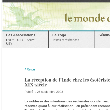
Les Associations
Le Yoga
Sémina
FNEY – UNY – SNPY –
Textes et références
UEY
‹
Retour
La réception de l’Inde chez les ésotérist
XIX°siècle
Publié le 26 septembre 2003
La noblesse des intentions des ésotéristes occidentau
réserves quant à leur réalisation : en prétendant reconna