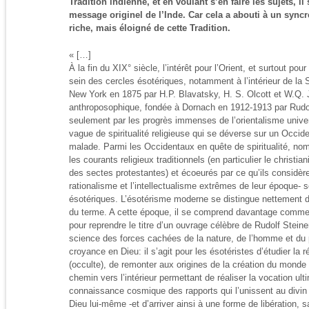
Tradition indienne, et en voulant s’en faire les sujets, il 
message originel de l’Inde. Car cela a abouti à un syncré
riche, mais éloigné de cette Tradition.
« […]
À la fin du XIX° siècle, l’intérêt pour l’Orient, et surtout pour
sein des cercles ésotériques, notamment à l’intérieur de la
New York en 1875 par H.P. Blavatsky, H. S. Olcott et W.Q. 
anthroposophique, fondée à Dornach en 1912-1913 par Rudolf
seulement par les progrès immenses de l’orientalisme univer
vague de spiritualité religieuse qui se déverse sur un Occid
malade. Parmi les Occidentaux en quête de spiritualité, no
les courants religieux traditionnels (en particulier le christi
des sectes protestantes) et écoeurés par ce qu’ils considèr
rationalisme et l’intellectualisme extrêmes de leur époque-
ésotériques. L’ésotérisme moderne se distingue nettement de
du terme. A cette époque, il se comprend davantage comme 
pour reprendre le titre d’un ouvrage célèbre de Rudolf Stein
science des forces cachées de la nature, de l’homme et du
croyance en Dieu: il s’agit pour les ésotéristes d’étudier la r
(occulte), de remonter aux origines de la création du monde
chemin vers l’intérieur permettant de réaliser la vocation u
connaissance cosmique des rapports qui l’unissent au divin
Dieu lui-même -et d’arriver ainsi à une forme de libération, sa