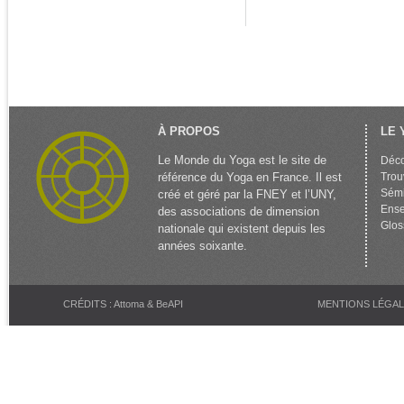
À PROPOS
LE 
Le Monde du Yoga est le site de
Déco
référence du Yoga en France. Il est
Trou
Sémi
créé et géré par la FNEY et l’UNY,
Ense
des associations de dimension
Glos
nationale qui existent depuis les
années soixante.
CRÉDITS : Attoma & BeAPI
MENTIONS LÉGA