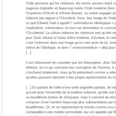
l’Inde ancienne qui les intéresse -les textes anciens étant
sagesse originelle- et beaucoup moins l’Inde moderne (bie
l’impulsion d’Olcott et d’Annie Besant, se soient engagés po
indienne par rapport à l’Occident). Ainsi, leur image de l’In
ce que Edward Said a appelé l' »orientalisme idéologique » po
impérialiste, colonisateur, en tout cas dominateur et conscie
l’Occidental. La culture indienne les intéresse tant qu’elle re
pour Saïd, refuser à l’autre d’être moderne, d’évoluer, le c
c’est l’enfermer dans une image qu’on veut avoir de lui, exer
relève de l’idéologie, et donc l' »instrumentaliser » déjà pour 
[…]
Il est intéressant de constater que les théosophes, donc St
réfèrent, en ce qui concerne leur conception de l’homme, à 
s’excluent totalement, mais qu’ils présentent comme si elle
qu’elles puissent répondre à leur propre représentation du 
[…] En partant de l’idée d’une unité originelle parfaite, de nat
accord avec l’ensemble de la tradition indienne, qu’elle soi
ou bouddhiste (notion de shûnyata), mais il convient de rem
comprise d’une manière beaucoup plus substantialiste par le
bouddhistes. Or, en se représentant le monde comme issu d’u
comparable à une matière primordiale -qui est appelée par B