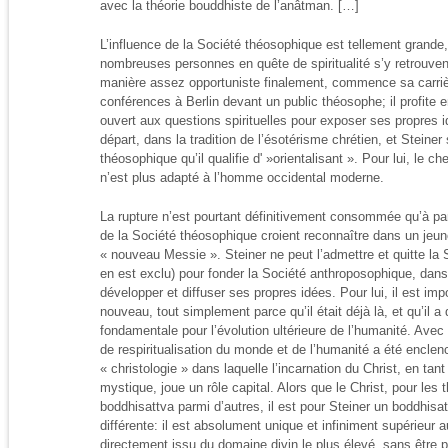
avec la théorie bouddhiste de l’anâtman. […]
L’influence de la Société théosophique est tellement grande,
nombreuses personnes en quête de spiritualité s’y retrouvent
manière assez opportuniste finalement, commence sa carriè
conférences à Berlin devant un public théosophe; il profite 
ouvert aux questions spirituelles pour exposer ses propres id
départ, dans la tradition de l’ésotérisme chrétien, et Steine
théosophique qu’il qualifie d' »orientalisant ». Pour lui, le che
n’est plus adapté à l’homme occidental moderne.
La rupture n’est pourtant définitivement consommée qu’à par
de la Société théosophique croient reconnaître dans un jeun
« nouveau Messie ». Steiner ne peut l’admettre et quitte la 
en est exclu) pour fonder la Société anthroposophique, dans la
développer et diffuser ses propres idées. Pour lui, il est im
nouveau, tout simplement parce qu’il était déjà là, et qu’il a
fondamentale pour l’évolution ultérieure de l’humanité. Avec
de respiritualisation du monde et de l’humanité a été enclen
« christologie » dans laquelle l’incarnation du Christ, en tan
mystique, joue un rôle capital. Alors que le Christ, pour les
boddhisattva parmi d’autres, il est pour Steiner un boddhis
différente: il est absolument unique et infiniment supérieur 
directement issu du domaine divin le plus élevé, sans être