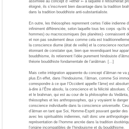
assimilée au concept d' »éther »- à laquelle il retournerait 
éloigné, ils s’inscrivent bien davantage dans la tradition br
dans la tradition bouddhiste anti-substantialiste.
En outre, les théosophes reprennent certes l’idée indienne
infiniment différenciée, selon laquelle tous les corps -qu’il
hommes) ou macrocosmiques (les planètes)- connaissent de
et non pas seulement deux comme cela est traditionnelleme
la conscience diurne (état de veille) et la conscience noctur
étonnant de constater que, bien que revendiquant leur appar
bouddhisme, ils retiennent l’idée purement hindouiste d’âtm
théorie bouddhiste fondamentale de l’anâtman. […]
Mais cette intégration apparente du concept d’âtman ne va
plus.En effet, dans l’hindouisme, l’âtman, comme Soi immort
correspondre à ce que l’Occident appelle l’âme) est absolu
à-dire à l’Être absolu, la conscience et la félicité absolues. 
et le brahman, qui est au cour de la philosophie du Vedânta,
théosophes et les anthroposophes, qui y voyaient le danger 
conscience individuelle dans la conscience universelle. Ceu
d’âtman en tant que Soi, Homme-Esprit pouvant garder des tr
avec les spiritualités indiennes, naît donc une anthropologie
représentation de l’homme ancrée dans la tradition ésotériq
l’origine incompatibles de l’hindouisme et du bouddhisme.