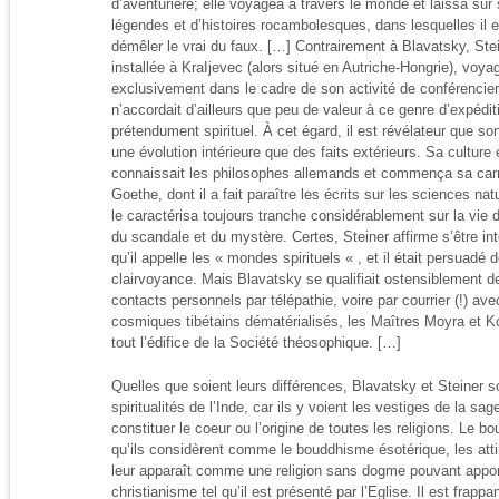
d’aventurière; elle voyagea à travers le monde et laissa su
légendes et d’histoires rocambolesques, dans lesquelles il es
démêler le vrai du faux. […] Contrairement à Blavatsky, Ste
installée à KraIjevec (alors situé en Autriche-Hongrie), voy
exclusivement dans le cadre de son activité de conférencier ;
n’accordait d’ailleurs que peu de valeur à ce genre d’expédit
prétendument spirituel. À cet égard, il est révélateur que s
une évolution intérieure que des faits extérieurs. Sa culture ét
connaissait les philosophes allemands et commença sa carri
Goethe, dont il a fait paraître les écrits sur les sciences nat
le caractérisa toujours tranche considérablement sur la vie 
du scandale et du mystère. Certes, Steiner affirme s’être i
qu’il appelle les « mondes spirituels « , et il était persuadé
clairvoyance. Mais Blavatsky se qualifiait ostensiblement d
contacts personnels par télépathie, voire par courrier (!) a
cosmiques tibétains dématérialisés, les Maîtres Moyra et K
tout l’édifice de la Société théosophique. […]
Quelles que soient leurs différences, Blavatsky et Steiner s
spiritualités de l’Inde, car ils y voient les vestiges de la s
constituer le coeur ou l’origine de toutes les religions. Le
qu’ils considèrent comme le bouddhisme ésotérique, les attir
leur apparaît comme une religion sans dogme pouvant apport
christianisme tel qu’il est présenté par l’Eglise. Il est frapp