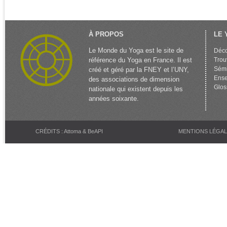
À PROPOS
LE 
Le Monde du Yoga est le site de
Déco
référence du Yoga en France. Il est
Trou
Sémi
créé et géré par la FNEY et l’UNY,
Ense
des associations de dimension
Glos
nationale qui existent depuis les
années soixante.
CRÉDITS : Attoma & BeAPI
MENTIONS LÉGA