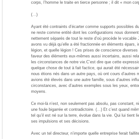
corps, l’homme le traite en tierce personne ; il dit « mon co
(…)
Ayant été contraints d’écarter comme supports possibles du mo
ne reste comme entité dont les configurations nous donnent 
nettement séparés de tout le reste d’où procède le vocable 
avons vu déjà qu’elle a été fractionnée en éléments épars, in
légion, et quelle légion ! Ces prises de conscience diverses
faveur des éléments eux-mêmes aussi incertains, aussi relat
les circonstances de notre vie.C’est dire que cette expression
quelque chose de tout à fait factice, qui aurait été nécessai
nous étions nés dans un autre pays, où ont cours d’autres 
avions été élevés dans une autre famille, sous d’autres infl
circonstances, avec d’autres exemples sous les yeux, entour
moyens.
Ce moi-là n’est, non seulement pas absolu, pas constant, ni 
une foule bigarrée et contradictoire. (…) Et c’est quand m
tel qu’il est né sur la terre, évolue dans la vie. Qui lui tient 
ses impulsions et ses décisions.
Avec un tel directeur, n’importe quelle entreprise ferait faillit