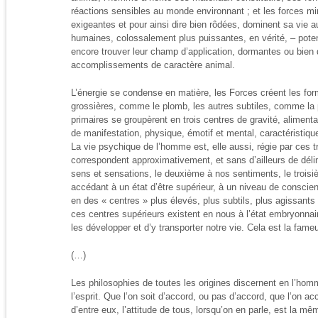
réactions sensibles au monde environnant ; et les forces mi
exigeantes et pour ainsi dire bien rôdées, dominent sa vie 
humaines, colossalement plus puissantes, en vérité, – pote
encore trouver leur champ d’application, dormantes ou bien
accomplissements de caractère animal.
L’énergie se condense en matière, les Forces créent les for
grossières, comme le plomb, les autres subtiles, comme la
primaires se groupèrent en trois centres de gravité, aliment
de manifestation, physique, émotif et mental, caractéristiq
La vie psychique de l’homme est, elle aussi, régie par ces t
correspondent approximativement, et sans d’ailleurs de délim
sens et sensations, le deuxième à nos sentiments, le troi
accédant à un état d’être supérieur, à un niveau de conscie
en des « centres » plus élevés, plus subtils, plus agissants 
ces centres supérieurs existent en nous à l’état embryonnair
les développer et d’y transporter notre vie. Cela est la fa
(…)
Les philosophies de toutes les origines discernent en l’homm
l’esprit. Que l’on soit d’accord, ou pas d’accord, que l’on ac
d’entre eux, l’attitude de tous, lorsqu’on en parle, est la mê