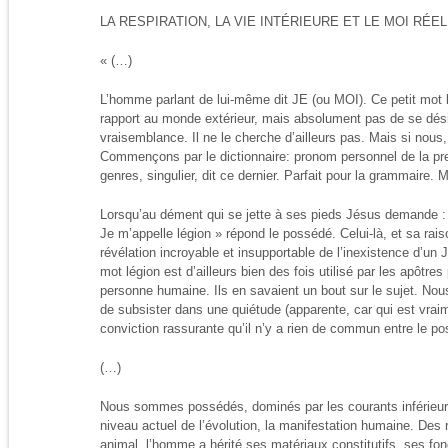
LA RESPIRATION, LA VIE INTÉRIEURE ET LE MOI RÉE
« (…)
L’homme parlant de lui-même dit JE (ou MOI). Ce petit mot l
rapport au monde extérieur, mais absolument pas de se dé
vraisemblance. Il ne le cherche d’ailleurs pas. Mais si nous
Commençons par le dictionnaire: pronom personnel de la p
genres, singulier, dit ce dernier. Parfait pour la grammaire. 
Lorsqu’au dément qui se jette à ses pieds Jésus demande :
Je m’appelle légion » répond le possédé. Celui-là, et sa raiso
révélation incroyable et insupportable de l’inexistence d’un J
mot légion est d’ailleurs bien des fois utilisé par les apôtres
personne humaine. Ils en savaient un bout sur le sujet. Nou
de subsister dans une quiétude (apparente, car qui est vraim
conviction rassurante qu’il n’y a rien de commun entre le
(…)
Nous sommes possédés, dominés par les courants inférieurs 
niveau actuel de l’évolution, la manifestation humaine. Des 
animal, l’homme a hérité ses matériaux constitutifs, ses fon