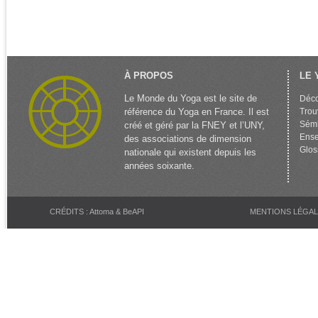
À PROPOS
LE 
Le Monde du Yoga est le site de
Déco
référence du Yoga en France. Il est
Trou
Sémi
créé et géré par la FNEY et l’UNY,
Ense
des associations de dimension
Glos
nationale qui existent depuis les
années soixante.
CRÉDITS : Attoma & BeAPI
MENTIONS LÉGA