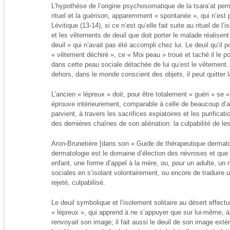
L’hypothèse de l’origine psychosomatique de la tsara’at per
rituel et la guérison, apparemment « spontanée », qui n’est 
Lévitique (13-14), si ce n’est qu’elle fait suite au rituel de l’
et les vêtements de deuil que doit porter le malade réalisent 
deuil » qui n’avait pas été accompli chez lui. Le deuil qu’il 
« vêtement déchiré », ce « Moi peau » troué et taché il le p
dans cette peau sociale détachée de lui qu’est le vêtement
dehors, dans le monde conscient des objets, il peut quitter 
L’ancien « lépreux » doit, pour être totalement « guéri » se « l
éprouve intérieurement, comparable à celle de beaucoup d’an
parvient, à travers les sacrifices expiatoires et les purificati
des dernières chaînes de son aliénation: la culpabilité de les
Aron-Brunetière [dans son « Guide de thérapeutique dermatol
dermatologie est le domaine d’élection des névroses et que 
enfant, une forme d’appel à la mère, ou, pour un adulte, un 
sociales en s’isolant volontairement, ou encore de traduire 
rejeté, culpabilisé.
Le deuil symbolique et l’isolement solitaire au désert effect
« lépreux », qui apprend à ne s’appuyer que sur lui-même, à 
renvoyait son image; il fait aussi le deuil de son image exté