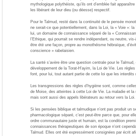
mythologique polythéiste, qu’ils ont d’emblée fait apparaît
les libérant de leur dieu (ou déesse) respectif.
Pour le Talmud, resté dans la continuité de le pensée monoth
ne serait-ce que potentiellement, dans la Loi, la « Voie »: la 
lui, un domaine de connaissance séparé de la « Connaissanc
l’Ethique, qui pourrait se rendre indépendant, ou neutre, vis-
être été une façon, propre au monothéisme hébraïque, d’évi
conscience » rabelaisien.
La santé s’avère être une question centrale pour le Talmud
développement de la Torat-H’ayim, la Loi de Vie. Les règles
font, pour lui, tout autant partie de cette loi que les interdit
Les transgressions des règles d’hygiène sont, comme cell
de Moise, des atteintes à cette Loi de Vie. La maladie et la
mais sont aussi des appels libérateurs au retour vers la Loi.
Si les pensées biblique et talmudique n’ont pas produit un 
pharmacologique séparé, c’est peut-être parce que, pour elles
ordre communautaire juste et humain, est la condition premi
connaissances thérapeutiques de son époque n’ont cependan
Talmud. Elles ont été expressément consignées par écrit afi