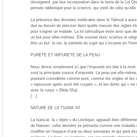
témoignent, par leur incorporation dans le texte de la Loi Or
pensée rabbinique pour la science, qui vient de celui qu’elle 
La présence des données médicales dans le Talmud a aussi 
due au besoin de préciser dans quelle mesure des règles rit
pour soigner un malade. La loi talmudique évite ainsi que de
un but pour elles-mêmes. Elle soumet donc science et religi
être un but: la vie, la sainteté du sujet qui s’incarne en l’h
PURETE ET IMPURETE DE LA PEAU
Nous dirons simplement ici que l’impureté est liée à la mort 
sont la principale source d’impureté. La peau par elle-même
pourtant considérée comme pure, comme les ongles et les c
« repousser après avoir été coupés », et les dents qui « n
avec le corps » (Nida 55a).
[…]
NATURE DE LA TSARA ‘AT
La tsara’at, la « lèpre » du Lévitique, apparaît bien différente
de Hansen. cette dernière se présente comme une maladie 
modifier en l’espace d’une ou deux semaines et qui peut év