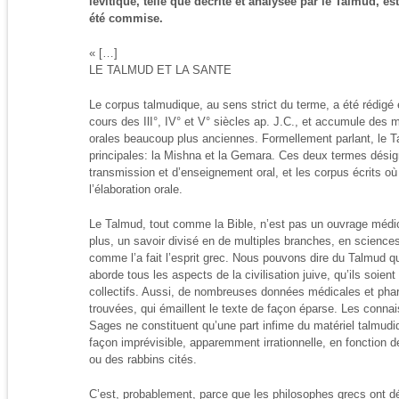
lévitique, telle que décrite et analysée par le Talmud, es
été commise.
« […]
LE TALMUD ET LA SANTE
Le corpus talmudique, au sens strict du terme, a été rédig
cours des IlI°, IV° et V° siècles ap. J.C., et accumule des m
orales beaucoup plus anciennes. Formellement parlant, le 
principales: la Mishna et la Gemara. Ces deux termes désig
transmission et d’enseignement oral, et les corpus écrits où
l’élaboration orale.
Le Talmud, tout comme la Bible, n’est pas un ouvrage médic
plus, un savoir divisé en de multiples branches, en scienc
comme l’a fait l’esprit grec. Nous pouvons dire du Talmud qu
aborde tous les aspects de la civilisation juive, qu’ils soient 
collectifs. Aussi, de nombreuses données médicales et pha
trouvées, qui émaillent le texte de façon éparse. Les conn
Sages ne constituent qu’une part infime du matériel talmudiq
façon imprévisible, apparemment irrationnelle, en fonction 
ou des rabbins cités.
C’est, probablement, parce que les philosophes grecs ont d