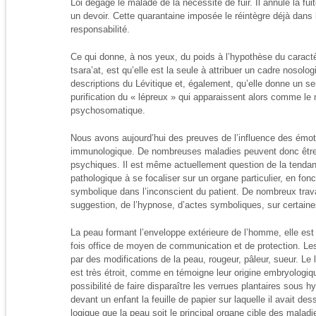
Loi dégage le malade de la nécessité de fuir. Il annule la fu
un devoir. Cette quarantaine imposée le réintègre déjà dan
responsabilité.
Ce qui donne, à nos yeux, du poids à l’hypothèse du carac
tsara’at, est qu’elle est la seule à attribuer un cadre nosolo
descriptions du Lévitique et, également, qu’elle donne un se
purification du « lépreux » qui apparaissent alors comme le
psychosomatique.
Nous avons aujourd’hui des preuves de l’influence des émot
immunologique. De nombreuses maladies peuvent donc être 
psychiques. Il est même actuellement question de la tend
pathologique à se focaliser sur un organe particulier, en fo
symbolique dans l’inconscient du patient. De nombreux trava
suggestion, de l’hypnose, d’actes symboliques, sur certaine
La peau formant l’enveloppe extérieure de l’homme, elle est un
fois office de moyen de communication et de protection. Le
par des modifications de la peau, rougeur, pâleur, sueur. Le 
est très étroit, comme en témoigne leur origine embryologi
possibilité de faire disparaître les verrues plantaires sous h
devant un enfant la feuille de papier sur laquelle il avait des
logique que la peau soit le principal organe cible des mala