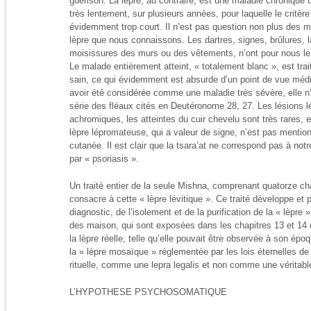
guérison. La lèpre, au contraire, est une maladie chroniqu
très lentement, sur plusieurs années, pour laquelle le critère
évidemment trop court. Il n’est pas question non plus des m
lèpre que nous connaissons. Les dartres, signes, brûlures, l
moisissures des murs ou des vêtements, n’ont pour nous le 
Le malade entièrement atteint, « totalement blanc », est trai
sain, ce qui évidemment est absurde d’un point de vue médi
avoir été considérée comme une maladie très sévère, elle n
série des fléaux cités en Deutéronome 28, 27. Les lésions 
achromiques, les atteintes du cuir chevelu sont très rares,
lèpre lépromateuse, qui a valeur de signe, n’est pas mentionn
cutanée. Il est clair que la tsara’at ne correspond pas à notr
par « psoriasis ».
Un traité entier de la seule Mishna, comprenant quatorze chap
consacre à cette « lèpre lévitique ». Ce traité développe et 
diagnostic, de l’isolement et de la purification de la « lèpr
des maison, qui sont exposées dans les chapitres 13 et 14 
la lèpre réelle, telle qu’elle pouvait être observée à son ép
la « lèpre mosaïque » réglementée par les lois éternelles de
rituelle, comme une lepra legalis et non comme une véritab
L’HYPOTHESE PSYCHOSOMATIQUE