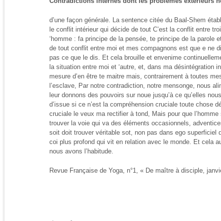
Contradictions internes dont les problèmes extérieurs ne
d’une façon générale. La sentence citée du Baal-Shem établ
le conflit intérieur qui décide de tout C’est la conflit entre tr
‘homme : fa principe de la pensée, te principe de la parole et 
de tout conflit entre moi et mes compagnons est que e ne d
pas ce que le dis. Et cela brouille et envenime continuellem
la situation entre moi et ‘autre, et, dans ma désintégration in
mesure d’en être te maitre mais, contrairement à toutes mes 
l’esclave, Par notre contradiction, notre mensonge, nous ali
leur donnons des pouvoirs sur noue jusqu’à ce qu’elles nous 
d’issue si ce n’est la compréhension cruciale toute chose d
cruciale le veux ma rectifier à tond, Mais pour que l’homme so
trouver la voie qui va des éléments occasionnels, adventic
soit doit trouver véritable sot, non pas dans ego superficiel d
coi plus profond qui vit en relation avec le monde. Et cela a
nous avons l’habitude.
Revue Française de Yoga, n°1, « De maître à disciple, janvi