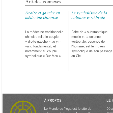
Articles connexes
Droite et gauche en
Le symbolisme de la
médecine chinoise
colonne vertébrale
La médecine traditionnelle
Faite de « substantifique
chinoise relie le couple
moelle », la colonne
« droite-gauche » au yin-
vertébrale, essence de
yang fondamental, et
l’homme, est le moyen
notamment au couple
symbolique de son passage
symbolique « Dur-Mou ».
au Ciel.
À PROPOS
LE 
Le Monde du Yoga est le site de
Déco