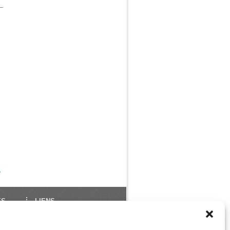
e
ES
LIENS
École Française de Yoga
Union Européenne de