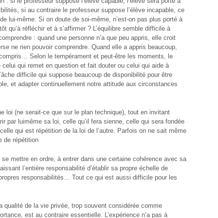
in : si le professeur suppose l’élève capable, l’élève sera porté à
bilités, si au contraire le professeur suppose l’élève incapable, ce
r de lui-même. Si on doute de soi-même, n’est-on pas plus porté à
ôt qu’à réfléchir et à s’affirmer ? L’équilibre semble difficile à
 comprendre : quand une personne n’a que peu appris, elle croit
erse ne rien pouvoir comprendre. Quand elle a appris beaucoup,
out compris… Selon le tempérament et peut-être les moments, le
elui qui remet en question et fait douter ou celui qui aide à
âche difficile qui suppose beaucoup de disponibilité pour être
le, et adapter continuellement notre attitude aux circonstances
e loi (ne serait-ce que sur le plan technique), tout en invitant
rir par luimême sa loi, celle qu’il fera sienne, celle qui sera fondée
celle qui est répétition de la loi de l’autre. Parfois on ne sait même
e de répétition
e à se mettre en ordre, à entrer dans une certaine cohérence avec sa
issant l’entière responsabilité d’établir sa propre échelle de
propres responsabilités… Tout ce qui est aussi difficile pour les
a qualité de la vie privée, trop souvent considérée comme
rtance, est au contraire essentielle. L’expérience n’a pas à