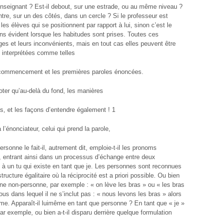
enseignant ? Est-il debout, sur une estrade, ou au même niveau ?
entre, sur un des côtés, dans un cercle ? Si le professeur est
les élèves qui se positionnent par rapport à lui, sinon c’est le
ins évident lorsque les habitudes sont prises. Toutes ces
ges et leurs inconvénients, mais en tout cas elles peuvent être
s interprétées comme telles
e commencement et les premières paroles énoncées.
ter qu’au-delà du fond, les manières
es, et les façons d’entendre également ! 1
l’énonciateur, celui qui prend la parole,
rsonne le fait-il, autrement dit, emploie-t-il les pronoms
s, entrant ainsi dans un processus d’échange entre deux
 à un tu qui existe en tant que je. Les personnes sont reconnues
ructure égalitaire où la réciprocité est a priori possible. Ou bien
une non-personne, par exemple : « on lève les bras » ou « les bras
ous dans lequel il ne s’inclut pas : « nous levons les bras » alors
ême. Apparaît-il luimême en tant que personne ? En tant que « je »
r exemple, ou bien a-t-il disparu derrière quelque formulation