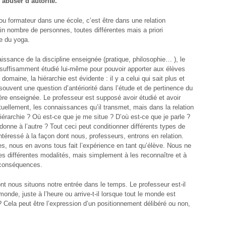
’abuser d’autorité.
ou formateur dans une école, c’est être dans une relation
n nombre de personnes, toutes différentes mais a priori
ne du yoga.
issance de la discipline enseignée (pratique, philosophie… ), le
suffisamment étudié lui-même pour pouvoir apporter aux élèves
omaine, la hiérarchie est évidente : il y a celui qui sait plus et
 souvent une question d’antériorité dans l’étude et de pertinence du
re enseignée. Le professeur est supposé avoir étudié et avoir
tuellement, les connaissances qu’il transmet, mais dans la relation
 hiérarchie ? Où est-ce que je me situe ? D’où est-ce que je parle ?
donne à l’autre ? Tout ceci peut conditionner différents types de
ntéressé à la façon dont nous, professeurs, entrons en relation.
es, nous en avons tous fait l’expérience en tant qu’élève. Nous ne
s différentes modalités, mais simplement à les reconnaître et à
 conséquences.
nt nous situons notre entrée dans le temps. Le professeur est-il
monde, juste à l’heure ou arrive-t-il lorsque tout le monde est
e ? Cela peut être l’expression d’un positionnement délibéré ou non,