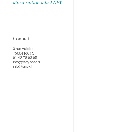
d'inscription à la FNEY
Contact
3 rue Aubriot
75004 PARIS
01 42 78 03 05
info@fney.asso.fr
info@snpy.fr