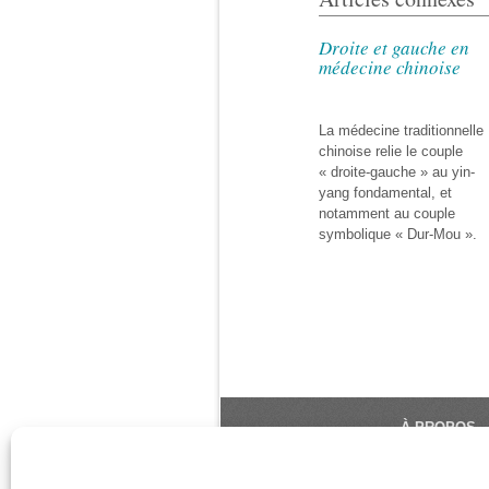
Droite et gauche en
médecine chinoise
La médecine traditionnelle
chinoise relie le couple
« droite-gauche » au yin-
yang fondamental, et
notamment au couple
symbolique « Dur-Mou ».
À PROPOS
Le Monde du Y
référence du 