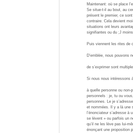
Maintenant: où se place l’
Se situe-t-il au bout, au c
présent le premier, ce sont 
contraire. Cela devient mo
situations ont leurs avanta
signifiantes ou du ;J moin
Puis viennent les rites d
D’emblée, nous pouvons no
de s’exprimer sont multipl
Si nous nous intéressons à 
à quelle personne ou non-pe
personnels : je, tu ou vou
personnes. Le je s’adresse
et nommées. Il y a là une st
l’énonciateur s’adresse à 
se lèvent » ou parfois un n
qu’il ne les lève pas lui-m
énonçant une proposition pa