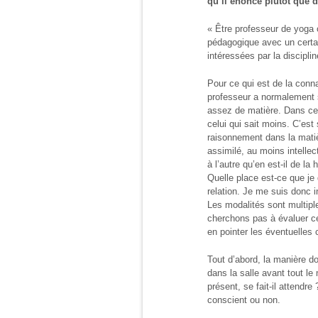
qu’il énonce plutôt que d
« Être professeur de yoga 
pédagogique avec un certai
intéressées par la discipli
Pour ce qui est de la conna
professeur a normalement 
assez de matière. Dans ce d
celui qui sait moins. C’est
raisonnement dans la matiè
assimilé, au moins intellec
à l’autre qu’en est-il de la
Quelle place est-ce que je 
relation. Je me suis donc i
Les modalités sont multipl
cherchons pas à évaluer ce
en pointer les éventuelles
Tout d’abord, la manière do
dans la salle avant tout le 
présent, se fait-il attendr
conscient ou non.