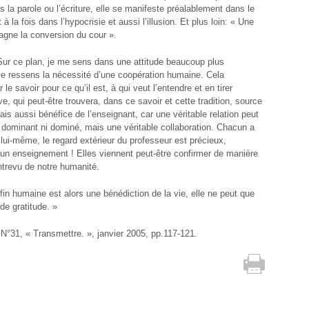
la parole ou l’écriture, elle se manifeste préalablement dans le
 à la fois dans l’hypocrisie et aussi l’illusion. Et plus loin: « Une
gne la conversion du cour ».
Sur ce plan, je me sens dans une attitude beaucoup plus
et je ressens la nécessité d’une coopération humaine. Cela
e savoir pour ce qu’il est, à qui veut l’entendre et en tirer
ve, qui peut-être trouvera, dans ce savoir et cette tradition, source
mais aussi bénéfice de l’enseignant, car une véritable relation peut
a ni dominant ni dominé, mais une véritable collaboration. Chacun a
 lui-même, le regard extérieur du professeur est précieux,
st un enseignement ! Elles viennent peut-être confirmer de manière
entrevu de notre humanité.
fin humaine est alors une bénédiction de la vie, elle ne peut que
de gratitude. »
°31, « Transmettre. », janvier 2005, pp.117-121.
Imprimer