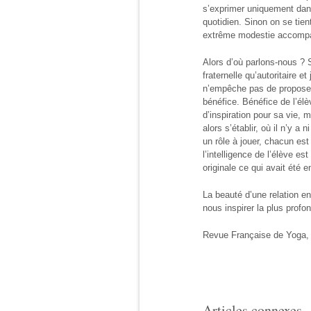
s’exprimer uniquement dans 
quotidien. Sinon on se tient
extrême modestie accompa
Alors d’où parlons-nous ? 
fraternelle qu’autoritaire 
n’empêche pas de proposer l
bénéfice. Bénéfice de l’élè
d’inspiration pour sa vie, 
alors s’établir, où il n’y 
un rôle à jouer, chacun est
l’intelligence de l’élève e
originale ce qui avait été 
La beauté d’une relation en
nous inspirer la plus profon
Revue Française de Yoga, N
Articles connexes