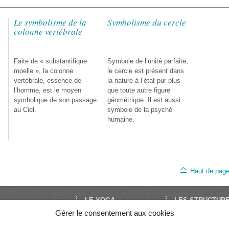
Le symbolisme de la
Symbolisme du cercle
colonne vertébrale
Faite de « substantifique
Symbole de l’unité parfaite,
moelle », la colonne
le cercle est présent dans
vertébrale, essence de
la nature à l’état pur plus
l’homme, est le moyen
que toute autre figure
symbolique de son passage
géométrique. Il est aussi
au Ciel.
symbole de la psyché
humaine.
Haut de pag
LE YOGA
LES STRUCTUR
Gérer le consentement aux cookies
oga est le site de
Découvrir le Yoga
FNEY
Yoga en France. Il est
Trouver un cours
UNY