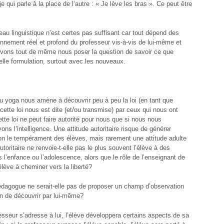
 je qui parle à la place de l’autre : « Je lève les bras ». Ce peut être
au linguistique n’est certes pas suffisant car tout dépend des
onnement réel et profond du professeur vis-à-vis de lui-même et
vons tout de même nous poser la question de savoir ce que
telle formulation, surtout avec les nouveaux.
 du yoga nous amène à découvrir peu à peu la loi (en tant que
ette loi nous est dite (et/ou transmise) par ceux qui nous ont
tte loi ne peut faire autorité pour nous que si nous nous
ons l’intelligence. Une attitude autoritaire risque de générer
on le tempérament des élèves, mais rarement une attitude adulte
utoritaire ne renvoie-t-elle pas le plus souvent l’élève à des
 l’enfance ou l’adolescence, alors que le rôle de l’enseignant de
’élève à cheminer vers la liberté?
édagogue ne serait-elle pas de proposer un champ d’observation
ion de découvrir par lui-même?
esseur s’adresse à lui, l’élève développera certains aspects de sa