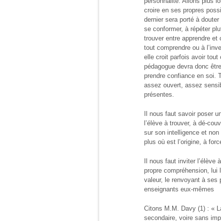
personnalité. Allons plus lo
croire en ses propres possi
dernier sera porté à doute
se conformer, à répéter plut
trouver entre apprendre et
tout comprendre ou à l’inv
elle croit parfois avoir t
pédagogue devra donc être c
prendre confiance en soi. T
assez ouvert, assez sensib
présentes.
Il nous faut savoir poser un
l’élève à trouver, à dé-couv
sur son intelligence et non 
plus où est l’origine, à forc
Il nous faut inviter l’élèv
propre compréhension, lui la
valeur, le renvoyant à ses 
enseignants eux-mêmes
Citons M.M. Davy (1) : « L
secondaire, voire sans impo