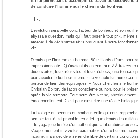
En lui permettant d’accomplir ce travail de découverte d
de conduire l’homme sur le chemin du bonheur.
« […]
L’évolution serait-elle donc facteur de bonheur, et son outil
abyssale question, mais qu’il faut poser à tout prix, même s
amener à de déchirantes révisions quant à notre fonctionne
vie.
Depuis que l’homme est homme, 80 milliards d’êtres sont pa
impressionnante ! Qu’avaient-ils en commun ? À travers toute
découvertes, leurs réussites et leurs échecs, une tenace quêt
bien appeler le bonheur, même si le vocable lui-même contin
porteur de bien des équivoques. « Nous cherchons le bonhe
Christian Boiron, de façon consciente ou non, pour le prése
après la vie terrestre. Tout notre être y tend, physiquemen
émotionnellement. C’est pour ainsi dire une réalité biologiqu
La biologie au secours du bonheur, voilà qui nous rapproche
semble tout-à-fait probable, en effet, que depuis des milléna
– le yoga joue le rôle d’un authentique « laboratoire» où se 
s’expérimentent in vivo les paramètres d’un « homme nou
incarné, mais décidé à se rendre libre de certains condition