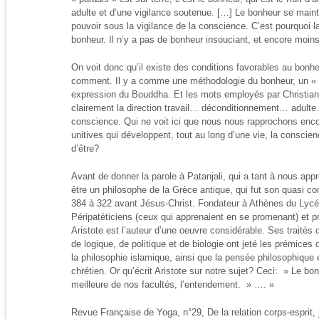
adulte et d’une vigilance soutenue. […] Le bonheur se maint
pouvoir sous la vigilance de la conscience. C’est pourquoi l
bonheur. Il n’y a pas de bonheur insouciant, et encore moins
On voit donc qu’il existe des conditions favorables au bonheu
comment. Il y a comme une méthodologie du bonheur, un « mo
expression du Bouddha. Et les mots employés par Christian
clairement la direction travail… déconditionnement… adult
conscience. Qui ne voit ici que nous nous rapprochons enco
unitives qui développent, tout au long d’une vie, la conscien
d’être?
Avant de donner la parole à Patanjali, qui a tant à nous appr
être un philosophe de la Grèce antique, qui fut son quasi co
384 à 322 avant Jésus-Christ. Fondateur à Athènes du Lycée
Péripatéticiens (ceux qui apprenaient en se promenant) et p
Aristote est l’auteur d’une oeuvre considérable. Ses traité
de logique, de politique et de biologie ont jeté les prémices d
la philosophie islamique, ainsi que la pensée philosophiqu
chrétien. Or qu’écrit Aristote sur notre sujet? Ceci: » Le bo
meilleure de nos facultés, l’entendement. » …. »
Revue Française de Yoga, n°29, De la relation corps-esprit, 