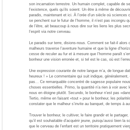
son incarnation terrestre. Un humain complet, capable de se
l’existence, quels qu’ils soient. Un être à même de découvrir
paradis, maintenant et ici. À l’orée d’un siècle où sciences 
se penchent sur le futur de l’homme, il n’est pas incongru 
de l’être, ait beaucoup à nous dire sur les liens les plus sec
l’esprit via notre cerveau.
Le paradis sur terre, disions-nous. Comment se fait-il alors q
malheurs traverse l’aventure humaine et que la ligne d’horiz
cesse de reculer au fur et à mesure que l’homme paraît s’e
bonheur une vision erronée et, si tel est le cas, où est l’erre
Une expression courante de notre langue m’a, de longue date, 
heureux ! » Le commentaire qui suit indique, généralement, q
pas… Ce remarquable concentré de sagesse populaire nous e
choses essentielles. Primo, la quantité n’a rien à voir avec l
nous en éloigne plutôt. Secundo, le bonheur n’est pas «dans
Tertio, même en faisant «tout » pour le bonheur, les polarité
constater que le malheur s’invite au banquet, de temps à au
Trouver le bonheur, le cultiver, le faire grandir et le partage
qu’il est souhaitable d’acquérir jeune, puisqu’aussi bien la 
que le cerveau de l’enfant est un territoire pratiquement vie