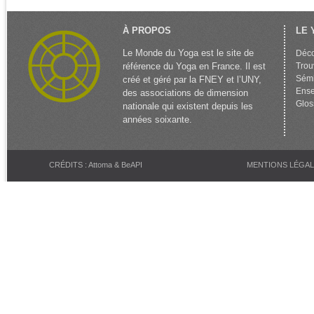
À PROPOS
LE 
Le Monde du Yoga est le site de
Déco
référence du Yoga en France. Il est
Trou
Sémi
créé et géré par la FNEY et l’UNY,
Ense
des associations de dimension
Glos
nationale qui existent depuis les
années soixante.
CRÉDITS : Attoma & BeAPI
MENTIONS LÉGA