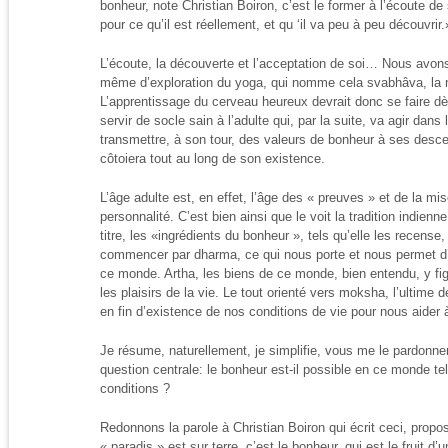
bonheur, note Christian Boiron, c’est le former à l’écoute de 
pour ce qu’il est réellement, et qu ‘il va peu à peu découvrir.
L’écoute, la découverte et l’acceptation de soi… Nous avons
même d’exploration du yoga, qui nomme cela svabhâva, la na
L’apprentissage du cerveau heureux devrait donc se faire d
servir de socle sain à l’adulte qui, par la suite, va agir dans 
transmettre, à son tour, des valeurs de bonheur à ses descen
côtoiera tout au long de son existence.
L’âge adulte est, en effet, l’âge des « preuves » et de la mi
personnalité. C’est bien ainsi que le voit la tradition indien
titre, les «ingrédients du bonheur », tels qu’elle les recense,
commencer par dharma, ce qui nous porte et nous permet d’êt
ce monde. Artha, les biens de ce monde, bien entendu, y fi
les plaisirs de la vie. Le tout orienté vers moksha, l’ultime
en fin d’existence de nos conditions de vie pour nous aider à 
Je résume, naturellement, je simplifie, vous me le pardonnere
question centrale: le bonheur est-il possible en ce monde tel q
conditions ?
Redonnons la parole à Christian Boiron qui écrit ceci, propos
« paradis » est sur terre, c’est le bonheur, qui est le fruit d