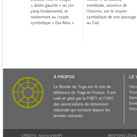
« droite-gauche » au yin-
vertébrale, essence de
yang fondamental, et
l’homme, est le moyen
notamment au couple
symbolique de son passage
symbolique « Dur-Mou ».
au Ciel.
À PROPOS
LE 
Le Monde du Yoga est le site de
Déco
référence du Yoga en France. Il est
Trou
Sémi
créé et géré par la FNEY et l’UNY,
Ense
des associations de dimension
Glos
nationale qui existent depuis les
années soixante.
CRÉDITS : Attoma & BeAPI
MENTIONS LÉGA