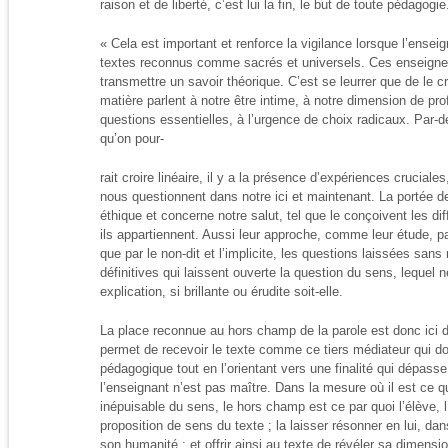
raison et de liberté, c’est lui la fin, le but de toute pédagogie
« Cela est important et renforce la vigilance lorsque l’ense
textes reconnus comme sacrés et universels. Ces enseigne
transmettre un savoir théorique. C’est se leurrer que de le cr
matière parlent à notre être intime, à notre dimension de pro
questions essentielles, à l’urgence de choix radicaux. Par-
qu’on pour-
rait croire linéaire, il y a la présence d’expériences crucial
nous questionnent dans notre ici et maintenant. La portée de
éthique et concerne notre salut, tel que le conçoivent les di
ils appartiennent. Aussi leur approche, comme leur étude, pas
que par le non-dit et l’implicite, les questions laissées san
définitives qui laissent ouverte la question du sens, lequel
explication, si brillante ou érudite soit-elle.
La place reconnue au hors champ de la parole est donc ici d
permet de recevoir le texte comme ce tiers médiateur qui do
pédagogique tout en l’orientant vers une finalité qui dépasse
l’enseignant n’est pas maître. Dans la mesure où il est ce q
inépuisable du sens, le hors champ est ce par quoi l’élève, l
proposition de sens du texte ; la laisser résonner en lui, dan
son humanité ; et offrir ainsi au texte de révéler sa dimensio