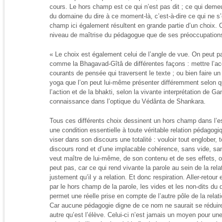
cours. Le hors champ est ce qui n’est pas dit ; ce qui demeur
du domaine du dire à ce moment-là, c’est-à-dire ce qui ne 
champ ici également résultent en grande partie d’un choix. 
niveau de maîtrise du pédagogue que de ses préoccupations
« Le choix est également celui de l’angle de vue. On peut p
comme la Bhagavad-Gîtâ de différentes façons : mettre l’acc
courants de pensée qui traversent le texte ; ou bien faire u
yoga que l’on peut lui-même présenter différemment selon qu
l’action et de la bhakti, selon la vivante interprétation de Ga
connaissance dans l’optique du Védânta de Shankara.
Tous ces différents choix dessinent un hors champ dans l’
une condition essentielle à toute véritable relation pédagogi
viser dans son discours une totalité : vouloir tout englober, 
discours rond et d’une implacable cohérence, sans vide, san
veut maître de lui-même, de son contenu et de ses effets, oc
peut pas, car ce qui rend vivante la parole au sein de la rel
justement qu’il y a relation. Et donc respiration. Aller-retou
par le hors champ de la parole, les vides et les non-dits du d
permet une réelle prise en compte de l’autre pôle de la relation
Car aucune pédagogie digne de ce nom ne saurait se réduire
autre qu’est l’élève. Celui-ci n’est jamais un moyen pour une 