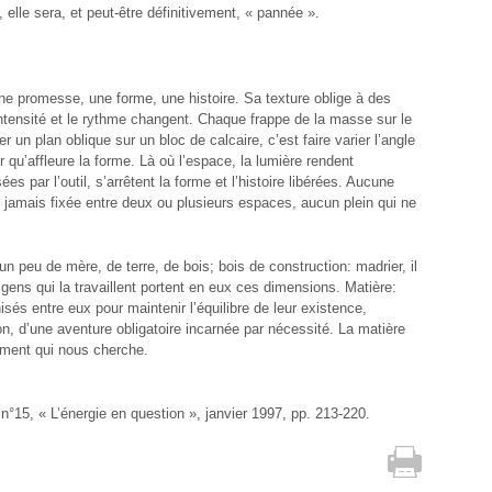
, elle sera, et peut-être définitivement, « pannée ».
une promesse, une forme, une histoire. Sa texture oblige à des
’intensité et le rythme changent. Chaque frappe de la masse sur le
r un plan oblique sur un bloc de calcaire, c’est faire varier l’angle
r qu’affleure la forme. Là où l’espace, la lumière rendent
ées par l’outil, s’arrêtent la forme et l’histoire libérées. Aucune
ère jamais fixée entre deux ou plusieurs espaces, aucun plein qui ne
 un peu de mère, de terre, de bois; bois de construction: madrier, il
gens qui la travaillent portent en eux ces dimensions. Matière:
és entre eux pour maintenir l’équilibre de leur existence,
n, d’une aventure obligatoire incarnée par nécessité. La matière
ement qui nous cherche.
°15, « L’énergie en question », janvier 1997, pp. 213-220.
Imprimer