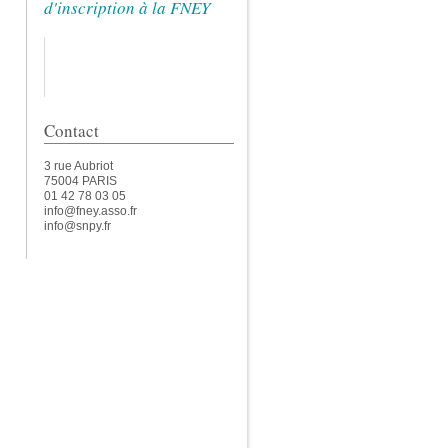
d'inscription à la FNEY
Contact
3 rue Aubriot
75004 PARIS
01 42 78 03 05
info@fney.asso.fr
info@snpy.fr