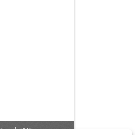
e
ES
LIENS