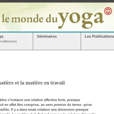
ga
Séminaires
Les Publication
et références
matière et la matière en travail
3
tière s’instaure une relation affective forte, presque
doit en effet être comprise, au sens premier du terme –prise
availlée. Il y a dans toute création une dimension presque