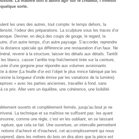
éussite. La matière doit d’abord agir sur le créateur, l’investir
 quelque sorte.
ulent les unes des autres, tout compte: le temps dehors, la
 densité, l’odeur des préparations. La sculpture sous les traces d’or
baroque. Deviner, en deçà des coups de gouge, le regard, la
autre, d’un autre temps, d’un autre paysage. S’accorder, reprendre
 la distance spéciale qui différencie une restauration d’un faux. Ne
éral, revenir à la structure, laisser les détails aux détails. Tantôt
r les blancs, casser l’arrête trop fraîchement tirée sur la ceinture,
 usée d’une gorgone pour répondre aux volumes avoisinants.
tte à dorer (La feuille d’or est l’objet le plus mince fabriqué par les
sine la longueur d’onde émise par les variations de la lumière).
reprises » avec les parties anciennes, travailler à fond, sans
à ce prix. Aller vers un équilibre, une cohérence, une lisibilité
mplètement ouverts et complètement fermés, jusqu’au bout je ne
arriverai. La technique et sa maîtrise ne suffisent pas: les ayant
sonne, comme une règle, c’est en les oubliant, en se laissant
upture, que cela se fait. Une ouverture, un intervalle permettent
 notions d’achevé et d’inachevé, cet accomplissement qui nous
urprend; dans les métiers du bois on dira alors que la pièce est