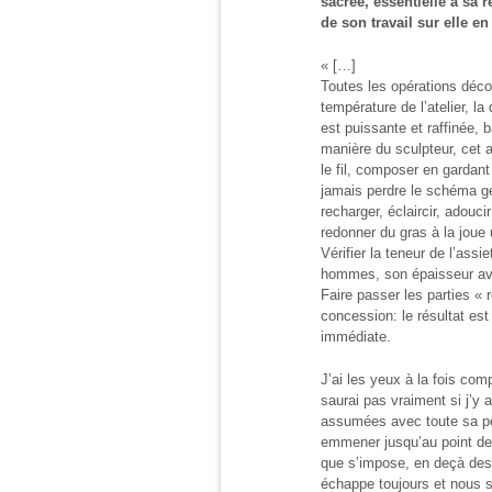
sacrée, essentielle à sa r
de son travail sur elle en
« […]
Toutes les opérations déco
température de l’atelier, la
est puissante et raffinée, 
manière du sculpteur, cet 
le fil, composer en gardant
jamais perdre le schéma gén
recharger, éclaircir, adouci
redonner du gras à la joue
Vérifier la teneur de l’assie
hommes, son épaisseur avoi
Faire passer les parties « 
concession: le résultat est 
immédiate.
J’ai les yeux à la fois co
saurai pas vraiment si j’y 
assumées avec toute sa per
emmener jusqu’au point de r
que s’impose, en deçà des
échappe toujours et nous s