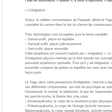
l’état de souffrance, « vyadhi », à celui d’équilibre, « s
« L’intégration
Vyâsa, le célèbre commentateur de Patanjali, définit le Y
considéré là comme étant le but du chemin de connaissanc
Trois étymologies sont acceptées pour le terme samâdhi:
– Saman-a-dhi: placer en équilibre
– Samyak-a-dhi: placer judicieusement
– Sam-a-dhi: placer ensemble
Cette périphrase est souvent traduite par « intégration ». L
d’intégration physico-mentale qu’un être humain est susceptib
puissante expérience spirituelle. Pour qu’il y ait intégration,
ensemble composé de parties en équilibre les unes avec le
façon juste.
Le Yoga, dans cette perspective d’intégration, cherche à équil
ses différentes composantes, qui vont du psychique au spiri
l’émotionnel, le mental, le relationnel; et que les Upanis
les pancha kosha, la théorie des cinq corps:
– Annamayakosha, le corps de la nourriture (corps physique,
– Prânamayakosha, le corps de l’énergie (activité nerveuse et 
Manomayakosha, le corps mental (émotions, activité menta