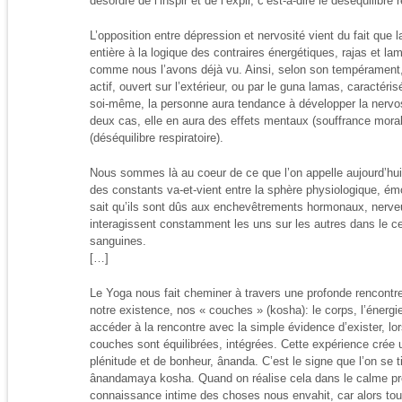
désordre de l’inspir et de l’expir, c’est-à-dire le déséquilibre
L’opposition entre dépression et nervosité vient du fait que 
entière à la logique des contraires énergétiques, rajas et lama
comme nous l’avons déjà vu. Ainsi, selon son tempérament, 
actif, ouvert sur l’extérieur, ou par le guna lamas, caractérisé
soi-même, la personne aura tendance à développer la nervos
deux cas, elle en aura des effets mentaux (souffrance moral
(déséquilibre respiratoire).
Nous sommes là au coeur de ce que l’on appelle aujourd’hui
des constants va-et-vient entre la sphère physiologique, ém
sait qu’ils sont dûs aux enchevêtrements hormonaux, nerve
interagissent constamment les uns sur les autres dans le c
sanguines.
[…]
Le Yoga nous fait cheminer à travers une profonde rencontre
notre existence, nos « couches » (kosha): le corps, l’énergie
accéder à la rencontre avec la simple évidence d’exister, lo
couches sont équilibrées, intégrées. Cette expérience crée
plénitude et de bonheur, ânanda. C’est le signe que l’on se t
ânandamaya kosha. Quand on réalise cela dans le calme pr
connaissance intime des choses nous envahit, car alors tout 