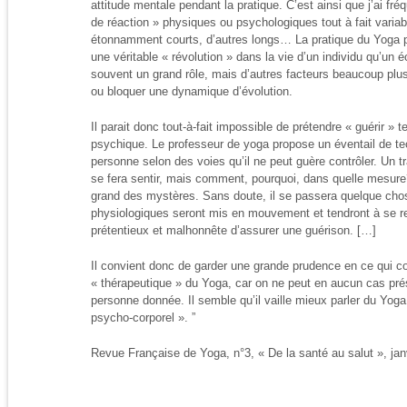
attitude mentale pendant la pratique. C’est ainsi que j’ai 
de réaction » physiques ou psychologiques tout à fait varia
étonnamment courts, d’autres longs… La pratique du Yoga pe
une véritable « révolution » dans la vie d’un individu qu’un é
souvent un grand rôle, mais d’autres facteurs beaucoup plus
ou bloquer une dynamique d’évolution.
Il parait donc tout-à-fait impossible de prétendre « guérir » t
psychique. Le professeur de yoga propose un éventail de tec
personne selon des voies qu’il ne peut guère contrôler. Un tra
se fera sentir, mais comment, pourquoi, dans quelle mesure
grand des mystères. Sans doute, il se passera quelque ch
physiologiques seront mis en mouvement et tendront à se rec
prétentieux et malhonnête d’assurer une guérison. […]
Il convient donc de garder une grande prudence en ce qui c
« thérapeutique » du Yoga, car on ne peut en aucun cas pré
personne donnée. Il semble qu’il vaille mieux parler du Yog
psycho-corporel ». ”
Revue Française de Yoga, n°3, « De la santé au salut », jan