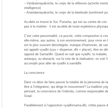
– Vijnânamayakosha, le corps de la réflexion (activité ment
intelligence)
– Anandamayakosha, le corps de la béatitude (sentiment pur 
Au-delà se trouve le Soi, Purusha, qui est au centre de ces
pas à la matière : il est au-delà de toute expérience physiq
C’est cette personnalité, ce puzzle, cette composition à cinq
elle-même, aux autres, à son environnement, pour vivre en ha
est le plus souvent désintégrée, manque d’harmonie, de san
est appelé vyadhi (vya = disperser, dhi = placer), être en dés
opposé de Sama/dhi. Quand on sait que vyadhi, la maladie, l
antaraya, ou obstacle, sur la voie de la réalisation, on voit 
accomplir pour aller de vyadhi à samâdhi.
La conscience
Dans ce désir de faire passer la totalité de la personne de la
être à l’intégration, qui dirige le mouvement? La tradition yo
pensant, la conscience de l’individu, comme responsable de l
Graal.
Parallèlement à l’opposition vyadhi/sama-dhi, chitta passe de