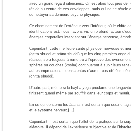
avec un grand regard silencieux. On est alors tout près de l’
réside au centre de ces enveloppes, mais qui ne se révèle 
de nettoyer sa demeure psycho physique.
Ce cheminement de l’extérieur vers l’intérieur, où le chitta
identifications est, nous l’avons vu, un profond facteur d’équ
énergies corporelles intervient sur l’énergie nerveuse, émoti
Cependant, cette meilleure santé physique, nerveuse et ment
(gatta shuddi et prâna shuddi) que les cinq premiers anga d
réaliser, sera toujours à remettre à l’épreuve des événements
sphères ou couches (kosha) continueront à subir leurs tensi
autres impressions inconscientes n’auront pas été éliminées 
(chitta shuddi).
D’autre part, même si le hayha yoga proclame une longévité i
finissent quand même par souffrir dans leur corps et mourir.
En ce qui concerne les âsana, il est certain que ceux-ci agi
et le système nerveux.[…]
Cependant, il est certain que l’effet de la pratique sur le cor
aléatoire. Il dépend de l’expérience subjective et de l’histoi