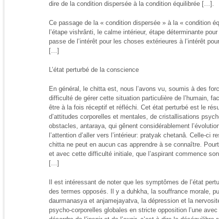
dire de la condition dispersée à la condition équilibrée […].
Ce passage de la « condition dispersée » à la « condition équ
l’étape vishrânti, le calme intérieur, étape déterminante pou
passe de l’intérêt pour les choses extérieures à l’intérêt po
[…]
L’état perturbé de la conscience
En général, le chitta est, nous l’avons vu, soumis à des for
difficulté de gérer cette situation particulière de l’humain, fac
être à la fois réceptif et réfléchi. Cet état perturbé est le ré
d’attitudes corporelles et mentales, de cristallisations psy
obstacles, antaraya, qui gênent considérablement l’évolutio
l’attention d’aller vers l’intérieur: pratyak chetanâ. Celle-ci r
chitta ne peut en aucun cas apprendre à se connaître. Pourta
et avec cette difficulté initiale, que l’aspirant commence so
[…]
Il est intéressant de noter que les symptômes de l’état pert
des termes opposés. Il y a duhkha, la souffrance morale, p
daurmanasya et anjamejayatva, la dépression et la nervosit
psycho-corporelles globales en stricte opposition l’une avec 