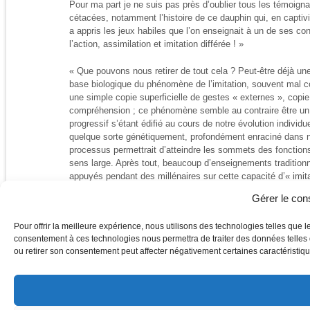
Pour ma part je ne suis pas près d’oublier tous les témoig
cétacées, notamment l’histoire de ce dauphin qui, en captiv
a appris les jeux habiles que l’on enseignait à un de ses 
l’action, assimilation et imitation différée ! »
« Que pouvons nous retirer de tout cela ? Peut-être déjà une 
base biologique du phénomène de l’imitation, souvent mal co
une simple copie superficielle de gestes « externes », copie
compréhension ; ce phénomène semble au contraire être u
progressif s’étant édifié au cours de notre évolution individ
quelque sorte génétiquement, profondément enraciné dans not
processus permettrait d’atteindre les sommets des fonctions
sens large. Après tout, beaucoup d’enseignements traditionn
appuyés pendant des millénaires sur cette capacité d’« imitat
font encore. Même dans notre monde moderne, tout apprenti
Gérer le co
métier, d’un instrument musical, d’un sport, passe presque 
phase d’imitation. Loin d’empêcher la créativité, cela sembl
Pour offrir la meilleure expérience, nous utilisons des technologies telles que l
solide pour son fleurissement.
consentement à ces technologies nous permettra de traiter des données telles q
ou retirer son consentement peut affecter négativement certaines caractéristique
Deuxièmement, nous pouvons réfléchir à la question de savo
pratiques du hatha-yoga, notamment les âsana, il est péda
montrer à l’occasion aux élèves les gestes et les postures 
différentes existent sur ce point particulier chez les enseign
préconisent de montrer systématiquement les pratiques, d’a