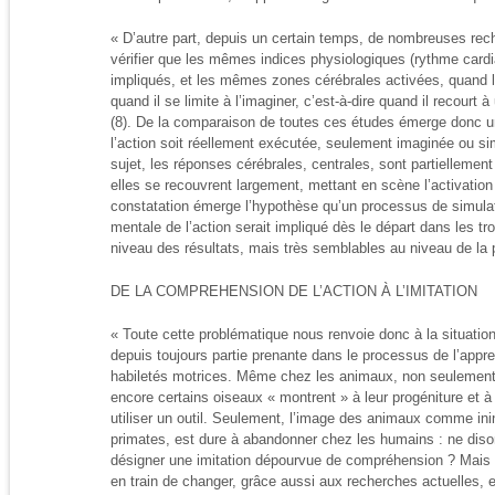
« D’autre part, depuis un certain temps, de nombreuses rec
vérifier que les mêmes indices physiologiques (rythme cardi
impliqués, et les mêmes zones cérébrales activées, quand l
quand il se limite à l’imaginer, c’est-à-dire quand il recourt 
(8). De la comparaison de toutes ces études émerge donc un f
l’action soit réellement exécutée, seulement imaginée ou s
sujet, les réponses cérébrales, centrales, sont partielleme
elles se recouvrent largement, mettant en scène l’activatio
constatation émerge l’hypothèse qu’un processus de simulati
mentale de l’action serait impliqué dès le départ dans les tro
niveau des résultats, mais très semblables au niveau de la
DE LA COMPREHENSION DE L’ACTION À L’IMITATION
« Toute cette problématique nous renvoie donc à la situation 
depuis toujours partie prenante dans le processus de l’appre
habiletés motrices. Même chez les animaux, non seulement 
encore certains oiseaux « montrent » à leur progéniture et
utiliser un outil. Seulement, l’image des animaux comme inin
primates, est dure à abandonner chez les humains : ne diso
désigner une imitation dépourvue de compréhension ? Mais
en train de changer, grâce aussi aux recherches actuelles, 