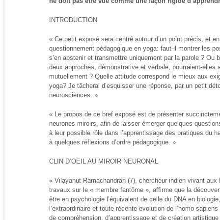
ne doit pas être vue comme une façon rigide d’apprendr
INTRODUCTION
« Ce petit exposé sera centré autour d’un point précis, et en
questionnement pédagogique en yoga: faut-il montrer les po
s’en abstenir et transmettre uniquement par la parole ? Ou b
deux approches, démonstrative et verbale, pourraient-elles s’
mutuellement ? Quelle attitude correspond le mieux aux exi
yoga? Je tâcherai d’esquisser une réponse, par un petit dé
neurosciences. »
« Le propos de ce bref exposé est de présenter succincteme
neurones miroirs, afin de laisser émerger quelques questio
à leur possible rôle dans l’apprentissage des pratiques du h
à quelques réflexions d’ordre pédagogique. »
CLIN D’OEIL AU MIROIR NEURONAL
« Vilayanut Ramachandran (7), chercheur indien vivant aux 
travaux sur le « membre fantôme », affirme que la découvert
être en psychologie l’équivalent de celle du DNA en biologi
l’extraordinaire et toute récente evolution de l’homo sapiens
de compréhension, d’apprentissage et de création artistique